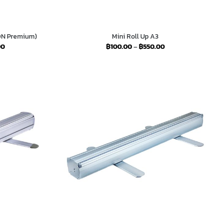
 ON Premium)
Mini Roll Up A3
Price
Price
00
฿
100.00
–
฿
550.00
range:
range:
฿300.00
฿100.00
through
through
฿4,250.00
฿550.00