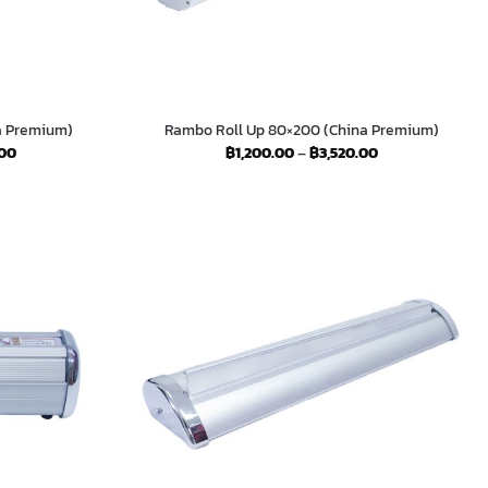
na Premium)
Rambo Roll Up 80×200 (China Premium)
Price
Price
.00
฿
1,200.00
–
฿
3,520.00
range:
range:
฿1,200.00
฿1,200.00
through
through
฿4,020.00
฿3,520.00