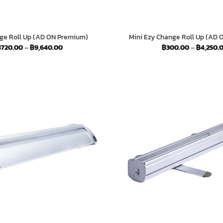
ge Roll Up (AD ON Premium)
Mini Ezy Change Roll Up (AD
Price
฿
720.00
–
฿
9,640.00
฿
300.00
–
฿
4,250.
range:
฿720.00
through
฿9,640.00