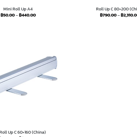
Mini Roll Up A4
Roll Up C 80×200 (Ch
Price
฿
50.00
–
฿
440.00
฿
790.00
–
฿
2,310.
range:
฿50.00
through
฿440.00
Roll Up C 60×160 (China)