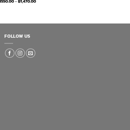
Price
฿
550.00
–
฿
1,470.00
range:
฿550.00
through
฿1,470.00
FOLLOW US