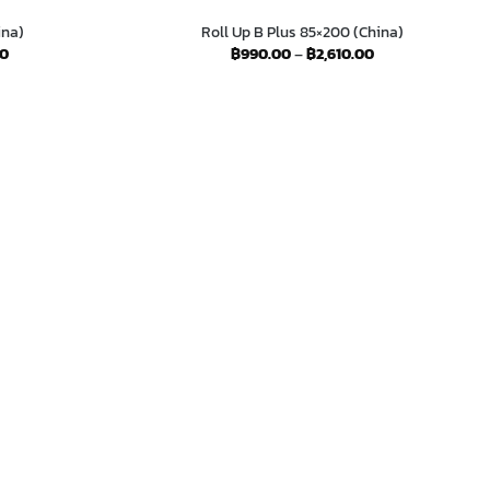
ina)
Roll Up B Plus 85×200 (China)
Price
Price
00
฿
990.00
–
฿
2,610.00
range:
range:
฿790.00
฿990.00
through
through
฿2,310.00
฿2,610.00