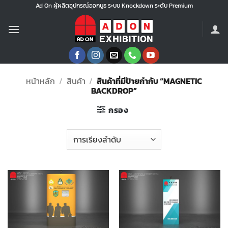
ข้าม
Ad On ผู้ผลิตอุปกรณ์ออกบูธ ระบบ Knockdown ระดับ Premium
ไป
ยัง
เนื้อหา
หน้าหลัก
/
สินค้า
/
สินค้าที่มีป้ายกำกับ “MAGNETIC
BACKDROP”
กรอง