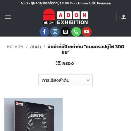
ข้าม
Ad On ผู้ผลิตอุปกรณ์ออกบูธ ระบบ Knockdown ระดับ Premium
ไป
ยัง
เนื้อหา
หน้าหลัก
/
สินค้า
/
สินค้าที่มีป้ายกำกับ “แบคดรอปตู้ไฟ 300
ซม”
กรอง