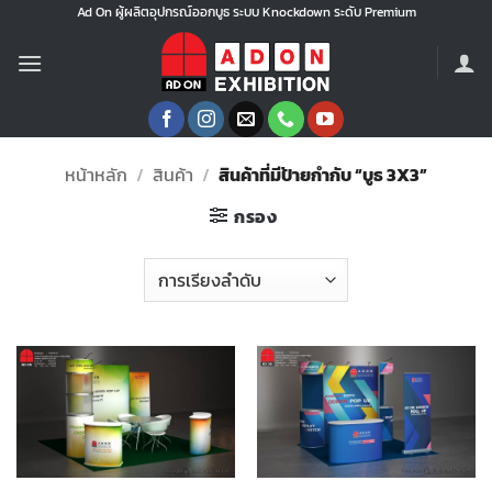
ข้าม
Ad On ผู้ผลิตอุปกรณ์ออกบูธ ระบบ Knockdown ระดับ Premium
ไป
ยัง
เนื้อหา
หน้าหลัก
/
สินค้า
/
สินค้าที่มีป้ายกำกับ “บูธ 3X3”
กรอง