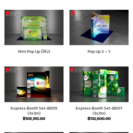
Mini Pop Up (โค้ง)
Pop Up S – Y
Express Booth Set-BD05
Express Booth Set-BD07
(3x3m)
(3x3m)
฿
105,310.00
฿
132,600.00