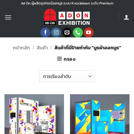
ข้าม
Ad On ผู้ผลิตอุปกรณ์ออกบูธ ระบบ Knockdown ระดับ Premium
ไป
ยัง
เนื้อหา
หน้าหลัก
/
สินค้า
/
สินค้าที่มีป้ายกำกับ “บูธผ้าออกบูธ”
กรอง