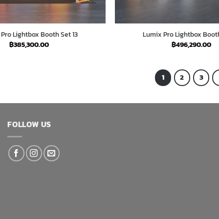
Pro Lightbox Booth Set 13
Lumix Pro Lightbox Booth
฿
385,300.00
฿
496,290.00
1
2
3
FOLLOW US