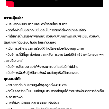
ความคุ้มค่า :
…
• ประหยัดงบประมาณ และ ค่าใช้จ่ายในระยะยาว
…
• ติดตั้งง่ายไม่ยุ่งยาก มีขั้นตอนในการติดตั้งให้ดูอย่างละเอียด
…
• ทำให้การนำเสนอภาพลักษณ์ ด้วยงานพิมพ์ภาพระดับพรีเมี่ยม ด้วยงาน
พิมพ์ภาพที่ตึงเรียบ ไม่ยับ ไม่สะท้อนแสง
…
• เน้นการบริการ และ พร้อมให้คำปรึกษาด้วยทีมงานคุณภาพ
…
• มีบริการที่ดีที่สุด ทั้งก่อน และ หลังการขาย โดยไม่มีค่าใช้จ่าย (ในกรุงเทพฯ
และ ปริมณฑล)
…
• มีบริการขึ้นแบบ 3D ให้พิจารณาแบบ โดยไม่มีค่าใช้จ่าย
…
• มีบริการพิมพ์ปรู๊ฟสีงานพิมพ์ บนวัสดุจริงให้ตรวจสอบ
คุณสมบัติ :
…
• สามารถต่อเทินความสูงได้สูงสุดถึง 450 cm.
…
• ตัวโครงสร้างเป็นแบบยืดหุบ สามารถยืดหุบได้ง่าย เพื่อง่ายต่อการจัดเก็บ
และการพกพา
…
• บาร์ใส่งานผ้าแบบอลูมิเนียมพับต่อท่อน