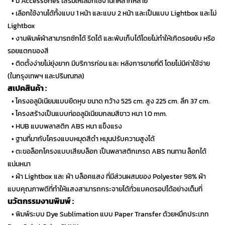
…
• มี Accessories เสริมให้เลือกใช้งานที่หลากหลาย
…
• เลือกใช้งานได้ทั้งแบบ 1 หน้า และแบบ 2 หน้า และเป็นแบบ Lightbox และไม่
Lightbox
…
• งานพิมพ์ผ้าสามารถซักได้ รีดได้ และพับเก็บได้โดยไม่ทำให้เกิดรอยยับ หรือ
รอยแตกของสี
…
• ติดตั้งง่ายไม่ยุ่งยาก มีบริการก่อน และ หลังการขายที่ดี โดยไม่มีค่าใช้จ่าย
(ในกรุงเทพฯ และปริมณฑล)
สเปคสินค้า :
…
• โครงอลูมิเนียมแบบยืดหุบ ขนาด กว้าง 525 cm. สูง 225 cm. ลึก 37 cm.
…
• โครงสร้างเป็นแบบท่ออลูมิเนียมกลมสีขาว หนา 1.0 mm.
…
• HUB แบบพลาสติก ABS หนา แข็งแรง
…
• ฐานที่มากับโครงแบบหมุดสีดำ หมุนปรับความสูงได้
…
• ตะขอล็อกโครงแบบเสียบล็อก เป็นพลาสติกเกรด ABS ทนทาน ล็อกได้
แน่นหนา
…
• ผ้า Lightbox และ ผ้า บล็อคแสง ที่มีส่วนผสมของ Polyester 98% ผ้า
แบบคุณภาพดีที่ทำให้แสงสามารถกระจายได้ทั่วแบคดรอปได้อย่างเต็มที่
นวัตกรรมงานพิมพ์ :
…
• พิมพ์ระบบ Dye Sublimation แบบ Paper Transfer ด้วยหมึกประเภท