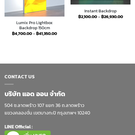
Instant Backdrop
Price
฿
2,100.00
–
฿
26,930.00
range:
Lumix Pro Lightbox
฿2,100
Backdrop 150cm
throu
฿26,9
e
Price
฿
4,700.00
–
฿
41,350.00
e:
range:
00.00
฿4,700.00
ugh
through
290.00
฿41,350.00
CONTACT US
บริษัท แอด ออน จำกัด
504 ซ.ลาดพร้าว 107 แยก 36 ถ.ลาดพร้าว
แขวงคลองจั่น เขตบางกะปิ กรุงเทพฯ 10240
LINE Official :