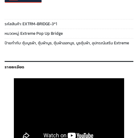
รหัสสินค้า:
EXTRM-BRIDGE-3*1
หมวดหมู่:
Extreme Pop Up Bridge
ป้ายกำกับ:
ซุ้มบูธผ้า
,
ซุ้มผ้าบูธ
,
ซุ้มผ้าออกบูธ
,
บูธซุ้มผ้า
,
อุปกรณ์เสริม Extreme
รายละเอียด