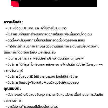
ความคุ้มค่า :
…
• ประหยัดงบประมาณ และ ค่าใช้จ่ายในระยะยาว
…
• ใช้สำหรับทำซุ้มผ้าสำหรับตกแต่งภายในบูธ เพื่อเพิ่มความโดดเด่น
…
• ติดตั้งง่ายไม่ยุ่งยาก มีขั้นตอนในการติดตั้งให้ดูอย่างละเอียด
…
• ทำให้การนำเสนอภาพลักษณ์ ด้วยงานพิมพ์ภาพระดับพรีเมี่ยม ด้วยงาน
พิมพ์ภาพที่ตึงเรียบ ไม่ยับ ไม่สะท้อนแสง
…
• เน้นการบริการ และ พร้อมให้คำปรึกษาด้วยทีมงานคุณภาพ
…
• มีบริการที่ดีที่สุด ทั้งก่อน และ หลังการขาย โดยไม่มีค่าใช้จ่าย (ในกรุงเทพฯ
และ ปริมณฑล)
…
• มีบริการขึ้นแบบ 3D ให้พิจารณาแบบ โดยไม่มีค่าใช้จ่าย
…
• มีบริการพิมพ์ปรู๊ฟสีงานพิมพ์ บนวัสดุจริงให้ตรวจสอบ
คุณสมบัติ :
…
• ตัวโครงสร้างเป็นแบบยืดหุบ สามารถยืดหุบได้ง่าย เพื่อง่ายต่อการจัดเก็บ
และการพกพา
…
• บาร์ใส่งานผ้าแบบอลูมิเนียมพับต่อท่อน