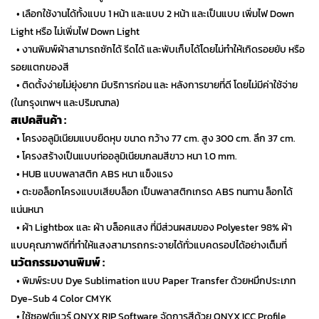
…
• เลือกใช้งานได้ทั้งแบบ 1 หน้า และแบบ 2 หน้า และเป็นแบบ เพิ่มไฟ Down
Light หรือ ไม่เพิ่มไฟ Down Light
…
• งานพิมพ์ผ้าสามารถซักได้ รีดได้ และพับเก็บได้โดยไม่ทำให้เกิดรอยยับ หรือ
รอยแตกของสี
…
• ติดตั้งง่ายไม่ยุ่งยาก มีบริการก่อน และ หลังการขายที่ดี โดยไม่มีค่าใช้จ่าย
(ในกรุงเทพฯ และปริมณฑล)
สเปคสินค้า :
…
• โครงอลูมิเนียมแบบยืดหุบ ขนาด กว้าง 77 cm. สูง 300 cm. ลึก 37 cm.
…
• โครงสร้างเป็นแบบท่ออลูมิเนียมกลมสีขาว หนา 1.0 mm.
…
• HUB แบบพลาสติก ABS หนา แข็งแรง
…
• ตะขอล็อกโครงแบบเสียบล็อก เป็นพลาสติกเกรด ABS ทนทาน ล็อกได้
แน่นหนา
…
• ผ้า Lightbox และ ผ้า บล็อคแสง ที่มีส่วนผสมของ Polyester 98% ผ้า
แบบคุณภาพดีที่ทำให้แสงสามารถกระจายได้ทั่วแบคดรอปได้อย่างเต็มที่
นวัตกรรมงานพิมพ์ :
…
• พิมพ์ระบบ Dye Sublimation แบบ Paper Transfer ด้วยหมึกประเภท
Dye-Sub 4 Color CMYK
…
• ใช้ซอฟต์แวร์ ONYX RIP Software จัดการสีด้วย ONYX ICC Profile