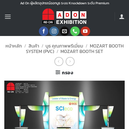
ข้าม
Ad On ผู้ผลิตอุปกรณ์ออกบูธ ระบบ Knockdown ระดับ Premium
ไป
ยัง
เนื้อหา
หน้าหลัก
/
สินค้า
/
บูธ คุณภาพพรีเมี่ยม
/
MOZART BOOTH
SYSTEM (PVC)
/
MOZART BOOTH SET
กรอง