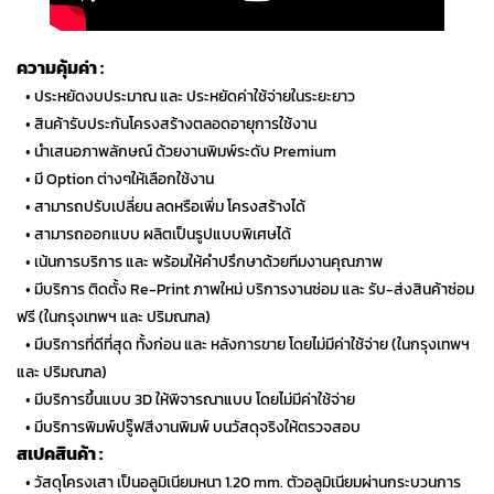
ความคุ้มค่า :
…
• ประหยัดงบประมาณ และ ประหยัดค่าใช้จ่ายในระยะยาว
…
• สินค้ารับประกันโครงสร้างตลอดอายุการใช้งาน
…
• นำเสนอภาพลักษณ์ ด้วยงานพิมพ์ระดับ Premium
…
• มี Option ต่างๆให้เลือกใช้งาน
…
• สามารถปรับเปลี่ยน ลดหรือเพิ่ม โครงสร้างได้
…
• สามารถออกแบบ ผลิตเป็นรูปแบบพิเศษได้
…
• เน้นการบริการ และ พร้อมให้คำปรึกษาด้วยทีมงานคุณภาพ
…
• มีบริการ ติดตั้ง Re-Print ภาพใหม่ บริการงานซ่อม และ รับ-ส่งสินค้าซ่อม
ฟรี (ในกรุงเทพฯ และ ปริมณฑล)
…
• มีบริการที่ดีที่สุด ทั้งก่อน และ หลังการขาย โดยไม่มีค่าใช้จ่าย (ในกรุงเทพฯ
และ ปริมณฑล)
…
• มีบริการขึ้นแบบ 3D ให้พิจารณาแบบ โดยไม่มีค่าใช้จ่าย
…
• มีบริการพิมพ์ปรู๊ฟสีงานพิมพ์ บนวัสดุจริงให้ตรวจสอบ
สเปคสินค้า :
…
• วัสดุโครงเสา เป็นอลูมิเนียมหนา 1.20 mm. ตัวอลูมิเนียมผ่านกระบวนการ