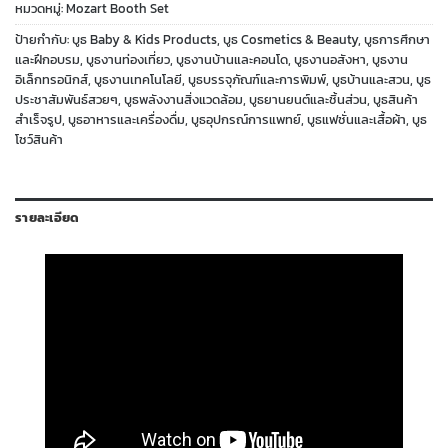
หมวดหมู่:
Mozart Booth Set
ป้ายกำกับ:
บูธ Baby & Kids Products
,
บูธ Cosmetics & Beauty
,
บูธการศึกษา
และฝึกอบรม
,
บูธงานท่องเที่ยว
,
บูธงานบ้านและคอนโด
,
บูธงานอสังหา
,
บูธงาน
อิเล็กทรอนิกส์
,
บูธงานเทคโนโลยี
,
บูธบรรจุภัณฑ์และการพิมพ์
,
บูธบ้านและสวน
,
บูธ
ประชาสัมพันธ์สวยๆ
,
บูธพลังงานสิ่งแวดล้อม
,
บูธยานยนต์และชิ้นส่วน
,
บูธสินค้า
สำเร็จรูป
,
บูธอาหารและเครื่องดื่ม
,
บูธอุปกรณ์การแพทย์
,
บูธแฟชั่นและเสื้อผ้า
,
บูธ
โชว์สินค้า
รายละเอียด