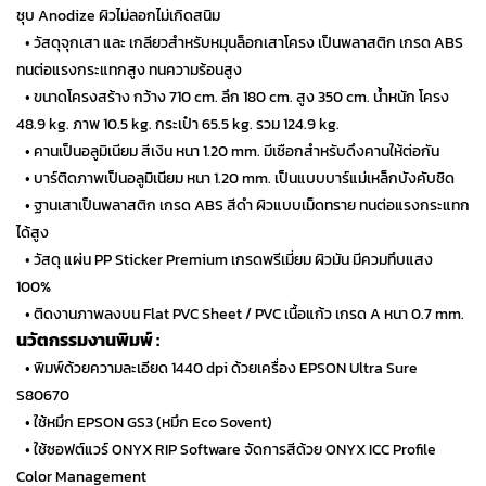
ชุบ Anodize ผิวไม่ลอกไม่เกิดสนิม
…
• วัสดุจุกเสา และ เกลียวสำหรับหมุนล็อกเสาโครง เป็นพลาสติก เกรด ABS
ทนต่อแรงกระแทกสูง ทนความร้อนสูง
…
• ขนาดโครงสร้าง กว้าง 710 cm. ลึก 180 cm. สูง 350 cm. น้ำหนัก โครง
48.9 kg. ภาพ 10.5 kg. กระเป๋า 65.5 kg. รวม 124.9 kg.
…
• คานเป็นอลูมิเนียม สีเงิน หนา 1.20 mm. มีเชือกสำหรับดึงคานให้ต่อกัน
…
• บาร์ติดภาพเป็นอลูมิเนียม หนา 1.20 mm. เป็นแบบบาร์แม่เหล็กบังคับชิด
…
• ฐานเสาเป็นพลาสติก เกรด ABS สีดำ ผิวแบบเม็ดทราย ทนต่อแรงกระแทก
ได้สูง
…
• วัสดุ แผ่น PP Sticker Premium เกรดพรีเมี่ยม ผิวมัน มีควมทึบแสง
100%
…
• ติดงานภาพลงบน Flat PVC Sheet / PVC เนื้อแก้ว เกรด A หนา 0.7 mm.
นวัตกรรมงานพิมพ์ :
…
• พิมพ์ด้วยความละเอียด 1440 dpi ด้วยเครื่อง EPSON Ultra Sure
S80670
…
• ใช้หมึก EPSON GS3 (หมึก Eco Sovent)
…
• ใช้ซอฟต์แวร์ ONYX RIP Software จัดการสีด้วย ONYX ICC Profile
Color Management