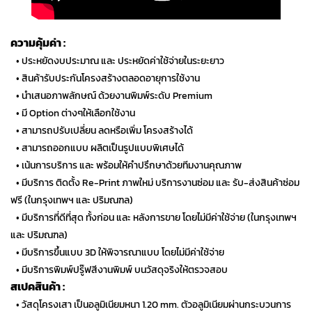
ความคุ้มค่า :
…
• ประหยัดงบประมาณ และ ประหยัดค่าใช้จ่ายในระยะยาว
…
• สินค้ารับประกันโครงสร้างตลอดอายุการใช้งาน
…
• นำเสนอภาพลักษณ์ ด้วยงานพิมพ์ระดับ Premium
…
• มี Option ต่างๆให้เลือกใช้งาน
…
• สามารถปรับเปลี่ยน ลดหรือเพิ่ม โครงสร้างได้
…
• สามารถออกแบบ ผลิตเป็นรูปแบบพิเศษได้
…
• เน้นการบริการ และ พร้อมให้คำปรึกษาด้วยทีมงานคุณภาพ
…
• มีบริการ ติดตั้ง Re-Print ภาพใหม่ บริการงานซ่อม และ รับ-ส่งสินค้าซ่อม
ฟรี (ในกรุงเทพฯ และ ปริมณฑล)
…
• มีบริการที่ดีที่สุด ทั้งก่อน และ หลังการขาย โดยไม่มีค่าใช้จ่าย (ในกรุงเทพฯ
และ ปริมณฑล)
…
• มีบริการขึ้นแบบ 3D ให้พิจารณาแบบ โดยไม่มีค่าใช้จ่าย
…
• มีบริการพิมพ์ปรู๊ฟสีงานพิมพ์ บนวัสดุจริงให้ตรวจสอบ
สเปคสินค้า :
…
• วัสดุโครงเสา เป็นอลูมิเนียมหนา 1.20 mm. ตัวอลูมิเนียมผ่านกระบวนการ