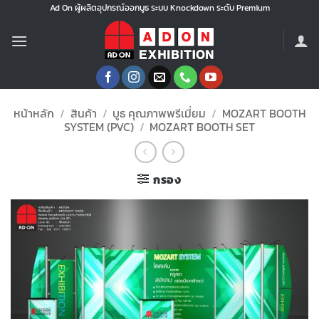
ข้าม
Ad On ผู้ผลิตอุปกรณ์ออกบูธ ระบบ Knockdown ระดับ Premium
ไป
ยัง
เนื้อหา
หน้าหลัก
/
สินค้า
/
บูธ คุณภาพพรีเมี่ยม
/
MOZART BOOTH
SYSTEM (PVC)
/
MOZART BOOTH SET
กรอง