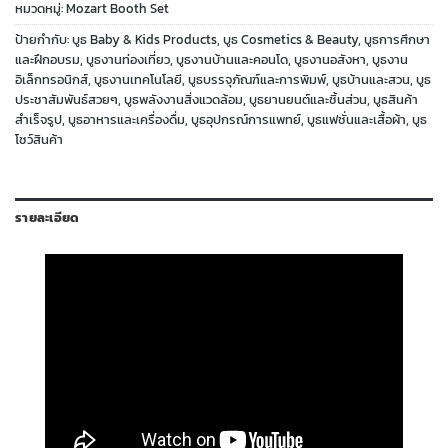
หมวดหมู่:
Mozart Booth Set
ป้ายกำกับ:
บูธ Baby & Kids Products
,
บูธ Cosmetics & Beauty
,
บูธการศึกษา
และฝึกอบรม
,
บูธงานท่องเที่ยว
,
บูธงานบ้านและคอนโด
,
บูธงานอสังหา
,
บูธงาน
อิเล็กทรอนิกส์
,
บูธงานเทคโนโลยี
,
บูธบรรจุภัณฑ์และการพิมพ์
,
บูธบ้านและสวน
,
บูธ
ประชาสัมพันธ์สวยๆ
,
บูธพลังงานสิ่งแวดล้อม
,
บูธยานยนต์และชิ้นส่วน
,
บูธสินค้า
สำเร็จรูป
,
บูธอาหารและเครื่องดื่ม
,
บูธอุปกรณ์การแพทย์
,
บูธแฟชั่นและเสื้อผ้า
,
บูธ
โชว์สินค้า
รายละเอียด