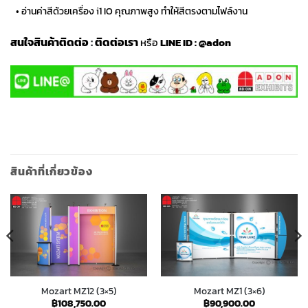
…
• อ่านค่าสีด้วยเครื่อง i1 IO คุณภาพสูง ทำให้สีตรงตามไฟล์งาน
สนใจสินค้าติดต่อ
:
ติดต่อเรา
หรือ
LINE ID :
@adon
สินค้าที่เกี่ยวข้อง
Mozart MZ12 (3×5)
Mozart MZ1 (3×6)
฿
108,750.00
฿
90,900.00