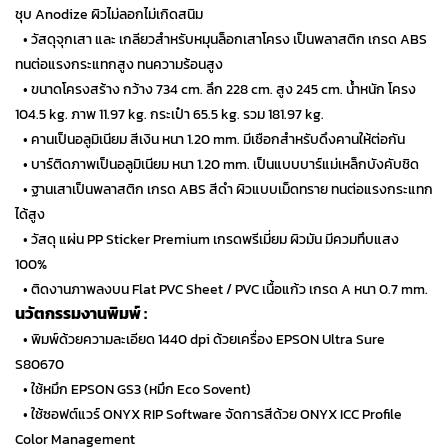
ชุบ Anodize ผิวไม่ลอกไม่เกิดสนิม
…
• วัสดุจุกเสา และ เกลียวสำหรับหมุนล็อกเสาโครง เป็นพลาสติก เกรด ABS
ทนต่อแรงกระแทกสูง ทนความร้อนสูง
…
• ขนาดโครงสร้าง กว้าง 734 cm. ลึก 228 cm. สูง 245 cm. น้ำหนัก โครง
104.5 kg. ภาพ 11.97 kg. กระเป๋า 65.5 kg. รวม 181.97 kg.
…
• คานเป็นอลูมิเนียม สีเงิน หนา 1.20 mm. มีเชือกสำหรับดึงคานให้ต่อกัน
…
• บาร์ติดภาพเป็นอลูมิเนียม หนา 1.20 mm. เป็นแบบบาร์แม่เหล็กบังคับชิด
…
• ฐานเสาเป็นพลาสติก เกรด ABS สีดำ ผิวแบบเม็ดทราย ทนต่อแรงกระแทก
ได้สูง
…
• วัสดุ แผ่น PP Sticker Premium เกรดพรีเมี่ยม ผิวมัน มีควมทึบแสง
100%
…
• ติดงานภาพลงบน Flat PVC Sheet / PVC เนื้อแก้ว เกรด A หนา 0.7 mm.
นวัตกรรมงานพิมพ์ :
…
• พิมพ์ด้วยความละเอียด 1440 dpi ด้วยเครื่อง EPSON Ultra Sure
S80670
…
• ใช้หมึก EPSON GS3 (หมึก Eco Sovent)
…
• ใช้ซอฟต์แวร์ ONYX RIP Software จัดการสีด้วย ONYX ICC Profile
Color Management