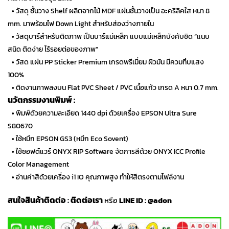
…
• วัสดุ ชั้นวาง Shelf ผลิตจากไม้ MDF แผ่นชั้นวางเป็น อะคริลิคใส หนา 8
mm. มาพร้อมไฟ Down Light สำหรับส่องว่างภายใน
…
• วัสดุบาร์สำหรับติดภาพ เป็นบาร์แม่เหล็ก แบบแม่เหล็กบังคับชิด “แนบ
สนิด ติดง่าย ไร้รอยต่อของภาพ”
…
• วัสด แผ่น PP Sticker Premium เกรดพรีเมี่ยม ผิวมัน มีควมทึบแสง
100%
…
• ติดงานภาพลงบน Flat PVC Sheet / PVC เนื้อแก้ว เกรด A หนา 0.7 mm.
นวัตกรรมงานพิมพ์ :
…
• พิมพ์ด้วยความละเอียด 1440 dpi ด้วยเครื่อง EPSON Ultra Sure
S80670
…
• ใช้หมึก EPSON GS3 (หมึก Eco Sovent)
…
• ใช้ซอฟต์แวร์ ONYX RIP Software จัดการสีด้วย ONYX ICC Profile
Color Management
…
• อ่านค่าสีด้วยเครื่อง i1 IO คุณภาพสูง ทำให้สีตรงตามไฟล์งาน
สนใจสินค้าติดต่อ
:
ติดต่อเรา
หรือ
LINE ID :
@adon