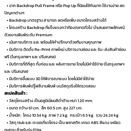
…
• ฉาก Backdrop Pull Frame หรือ Pop Up ที่นิยมใช้กันมาก ใช้งานง่าย ลด
ปัญหาต่างๆ
…
• Backdrop มาตรฐาน สามารถ ลดหรือเพิ่ม ขนาดโครงสร้างได้
…
• โครงสร้าง Backdrop ที่แข็งแรงกว่าท้องตลาดทั่วไป นำเสนอภาพลักษณ์
ด้วยงานพิมพ์ระดับ Premium
…
• เน้นการบริการ และ พร้อมให้คำปรึกษาด้วยทีมงานคุณภาพ
…
• มีบริการ ติดตั้ง Re-Print ภาพใหม่ บริการงานซ่อม และ รับ-ส่งสินค้าซ่อม
ฟรี (ในกรุงเทพฯ และ ปริมณฑล)
…
• มีบริการที่ดีที่สุด ทั้งก่อน และ หลังการขาย โดยไม่มีค่าใช้จ่าย (ในกรุงเทพฯ
และ ปริมณฑล)
…
• มีบริการขึ้นแบบ 3D ให้พิจารณาแบบ โดยไม่มีค่าใช้จ่าย
…
• มีบริการพิมพ์ปรู๊ฟสีงานพิมพ์ บนวัสดุจริงให้ตรวจสอบ
สเปคสินค้า :
…
• วัสดุโครงสร้าง เป็นอลูมิเนียมสีดำด้าน หนา 1.20 mm.
…
• ขนาด กว้าง 61 cm. ลึก 60.5 cm. สูง 227 cm.
…
• น้ำหนัก : โครง 10.54 kg ภาพ 7.2 kg. กระเป๋า 6.5 kg. รวม 24.24 kg.
…
• วัสดุ Hub และ ตะขอเกี่ยวโครง เป็น พลาสติก เกรด ABS สีแดง เหนียว
ทนทาน สำหรับรุ่น Elite