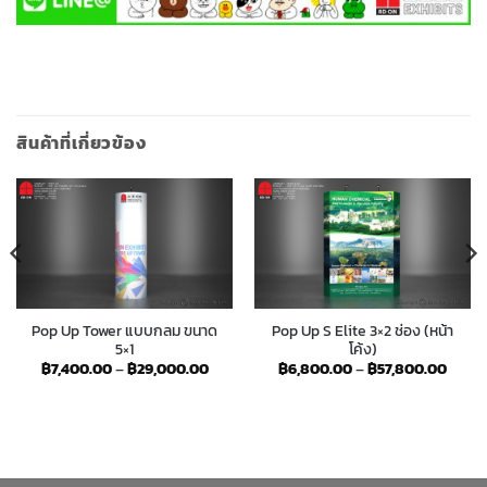
สินค้าที่เกี่ยวข้อง
Pop Up Tower แบบกลม ขนาด
Pop Up S Elite 3×2 ช่อง (หน้า
5×1
โค้ง)
e
Price
Price
฿
7,400.00
–
฿
29,000.00
฿
6,800.00
–
฿
57,800.00
ge:
range:
range
,200.00
฿7,400.00
฿6,80
ough
through
throu
,700.00
฿29,000.00
฿57,8