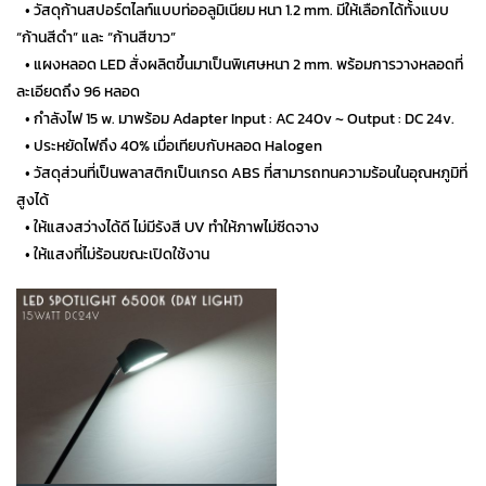
…
• วัสดุก้านสปอร์ตไลท์แบบท่ออลูมิเนียม หนา 1.2 mm. มีให้เลือกได้ทั้งแบบ
“ก้านสีดำ” และ “ก้านสีขาว”
…
• แผงหลอด LED สั่งผลิตขึ้นมาเป็นพิเศษหนา 2 mm. พร้อมการวางหลอดที่
ละเอียดถึง 96 หลอด
…
• กำลังไฟ 15 w. มาพร้อม Adapter Input : AC 240v ~ Output : DC 24v.
…
• ประหยัดไฟถึง 40% เมื่อเทียบกับหลอด Halogen
…
• วัสดุส่วนที่เป็นพลาสติกเป็นเกรด ABS ที่สามารถทนความร้อนในอุณหภูมิที่
สูงได้
…
• ให้แสงสว่างได้ดี ไม่มีรังสี UV ทำให้ภาพไม่ซีดจาง
…
• ให้แสงที่ไม่ร้อนขณะเปิดใช้งาน