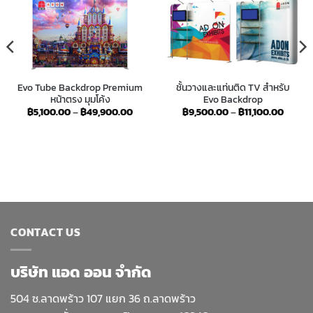
Evo Tube Backdrop Premium
ชั้นวางและแท่นติด TV สำหรับ
หน้าตรง มุมโค้ง
Evo Backdrop
Price
Price
฿
5,100.00
–
฿
49,900.00
฿
9,500.00
–
฿
11,100.00
range:
range:
฿5,100.00
฿9,50
through
throug
฿49,900.00
฿11,10
CONTACT US
บริษัท แอด ออน จำกัด
504 ซ.ลาดพร้าว 107 แยก 36 ถ.ลาดพร้าว