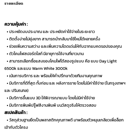
รายละเอียด
ความคุ้มค่า :
…
• ประหยัดงบประมาณ และ ประหยัดค่าใช้จ่ายในระยะยาว
…
• ติดตั้งง่ายไม่ยุ่งยาก สามารถนำกลับมาใช้ใหม่ได้หลายครั้ง
…
• ช่วยเพิ่มความสว่าง และเพิ่มความโดดเด่นให้กับฉากแบคดรอปของคุณ
…
• ตัวโคมไฟสปอร์ตไลท์ มีอายุการใช้งานที่ยาวนาน
…
• สามารถเลือกซื้อแสงของโคมไฟได้สองรูปแบบ คือ แบบ Day Light
6500k และแบบ Warm White 3000k
…
• เน้นการบริการ และ พร้อมให้คำปรึกษาด้วยทีมงานคุณภาพ
…
• มีบริการที่ดีที่สุด ทั้งก่อน และ หลังการขาย โดยไม่มีค่าใช้จ่าย (ในกรุงเทพฯ
และ ปริมณฑล)
…
• มีบริการขึ้นแบบ 3D ให้พิจารณาแบบ โดยไม่มีค่าใช้จ่าย
…
• มีบริการพิมพ์ปรู๊ฟสีงานพิมพ์ บนวัสดุจริงให้ตรวจสอบ
สเปคสินค้า :
…
• วัสดุส่วนฐานยึดเป็นพลาสติกคุณภาพดี มาพร้อมตัวหมุนเกลียวเพื่อล็อก
เข้ากับตัวโครง