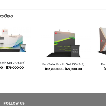
่ยวข้อง
oth Set 210 (3×6)
Evo Tube Booth Set 106 (3×3)
Evo
Price
00
–
฿
73,000.00
Price
฿
12,700.00
–
฿
27,900.00
฿
range:
range:
฿29,000.00
฿12,700.00
through
through
฿73,000.00
฿27,900.00
FOLLOW US