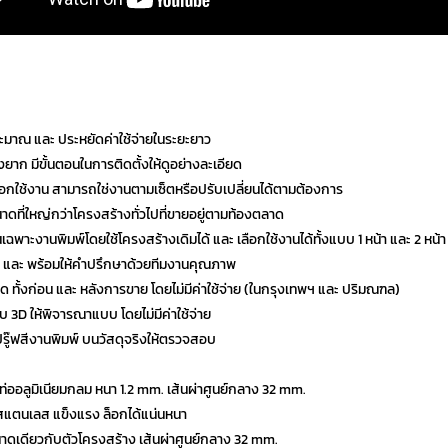
มาณ และ ประหยัดค่าใช้จ่ายในระยะยาว
ยุ่งยาก มีขั้นตอนในการติดตั้งให้ดูอย่างละเอียด
เลือกใช้งาน สามารถใช่งานตามเซ็ตหรือปรับเปลี่ยนได้ตามต้องการ
าดที่ใหญ่กว่าโครงสร้างทั่วไปที่ขายอยู่ตามท้องตลาด
เฉพาะงานพิมพ์โดยใช้โครงสร้างเดิมได้ และ เลือกใช้งานได้ทั้งแบบ 1 หน้า และ 2 หน้า
ร และ พร้อมให้คำปรึกษาด้วยทีมงานคุณภาพ
ี่สุด ทั้งก่อน และ หลังการขาย โดยไม่มีค่าใช้จ่าย (ในกรุงเทพฯ และ ปริมณฑล)
บบ 3D ให้พิจารณาแบบ โดยไม่มีค่าใช้จ่าย
ปรู๊ฟสีงานพิมพ์ บนวัสดุจริงให้ตรวจสอบ
นท่ออลูมิเนียมกลม หนา 1.2 mm. เส้นผ่าศูนย์กลาง 32 mm.
นสแตนเลส แข็งแรง ล็อกได้แน่นหนา
าดเดียวกับตัวโครงสร้าง เส้นผ่าศูนย์กลาง 32 mm.