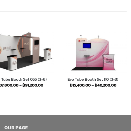
 Tube Booth Set 055 (3×6)
Evo Tube Booth Set 110 (3×3)
Price
Price
37,800.00
–
฿
91,200.00
฿
15,400.00
–
฿
40,200.00
range:
range:
฿37,800.00
฿15,400
through
through
฿91,200.00
฿40,20
OUR PAGE