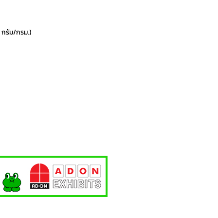
 กรัม/กรม.)
K