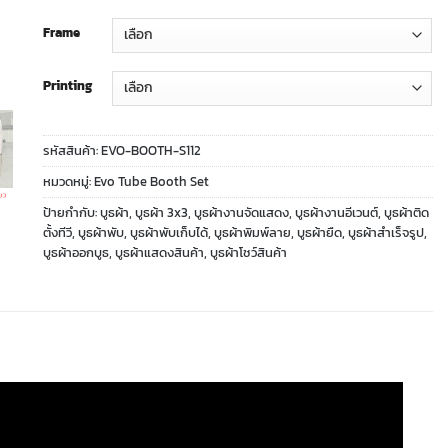
Frame
Printing
รหัสสินค้า:
EVO-BOOTH-S112
หมวดหมู่:
Evo Tube Booth Set
ป้ายกำกับ:
บูธผ้า
,
บูธผ้า 3x3
,
บูธผ้างานจัดแสดง
,
บูธผ้างานอีเวนต์
,
บูธผ้าติด
ตั้งทีวี
,
บูธผ้าพับ
,
บูธผ้าพับเก็บได้
,
บูธผ้าพิมพ์ลาย
,
บูธผ้ายืด
,
บูธผ้าสำเร็จรูป
,
บูธผ้าออกบูธ
,
บูธผ้าแสดงสินค้า
,
บูธผ้าโชว์สินค้า