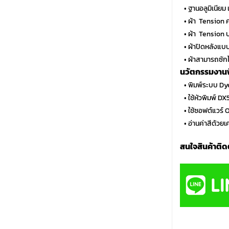
…
• ฐานอลูมิเนีย
…
• ผ้า Tension 
…
• ผ้า Tension 
…
• ผ้าปิดหลังแ
…
• ผ้าสามารถซักได
นวัตกรรมงานพิ
…
• พิมพ์ระบบ D
…
• ใช้หัวพิมพ์ D
…
• ใช้ซอฟต์แวร
…
• อ่านค่าสีด้วย
สนใจสินค้าติด