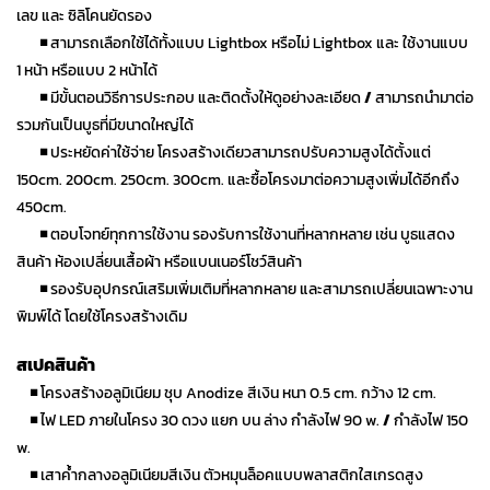
เลข และ ซิลิโคนยัดรอง
◾
สามารถเลือกใช้ได้ทั้งแบบ Lightbox หรือไม่ Lightbox และ ใช้งานแบบ
1 หน้า หรือแบบ 2 หน้าได้
◾
มีขั้นตอนวิธีการประกอบ และติดตั้งให้ดูอย่างละเอียด
/
สามารถนำมาต่อ
รวมกันเป็นบูธที่มีขนาดใหญ่ได้
◾
ประหยัดค่าใช้จ่าย โครงสร้างเดียวสามารถปรับความสูงได้ตั้งแต่
150cm. 200cm. 250cm. 300cm. และซื้อโครงมาต่อความสูงเพิ่มได้อีกถึง
450cm.
◾
ตอบโจทย์ทุกการใช้งาน รองรับการใช้งานที่หลากหลาย เช่น บูธแสดง
สินค้า ห้องเปลี่ยนเสื้อผ้า หรือแบนเนอร์โชว์สินค้า
◾
รองรับอุปกรณ์เสริมเพิ่มเติมที่หลากหลาย และสามารถเปลี่ยนเฉพาะงาน
พิมพ์ได้ โดยใช้โครงสร้างเดิม
สเปคสินค้า
◾
โครงสร้างอลูมิเนียม ชุบ Anodize สีเงิน หนา 0.5 cm. กว้าง 12 cm.
◾
ไฟ LED ภายในโครง 30 ดวง แยก บน ล่าง กำลังไฟ 90 w.
/
กำลังไฟ 150
w.
◾
เสาค้ำกลางอลูมิเนียมสีเงิน ตัวหมุนล็อคแบบพลาสติกใสเกรดสูง