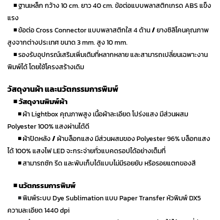
◾
ฐานเหล็ก กว้าง 10 cm. ยาว 40 cm. ข้อต่อแบบพลาสติกเกรด ABS แข็ง
แรง
◾
ข้อต่อ Cross Connector แบบพลาสติกใส 4 ด้าน
/
ยางซิลิโคนคุณภาพ
สูงจากต่างประเทศ ขนาด 3 mm. สูง 10 mm.
◾
รองรับอุปกรณ์เสริมเพิ่มเติมที่หลากหลาย และสามารถเปลี่ยนเฉพาะงาน
พิมพ์ได้ โดยใช้โครงสร้างเดิม
วัสดุงานผ้า และนวัตกรรมการพิมพ์
◾
วัสดุงานพิมพ์ผ้า
◾
ผ้า Lightbox คุณภาพสูง เนื้อผ้าละเอียด โปร่งแสง มีส่วนผสม
Polyester 100% แสงผ่านได้ดี
◾
ผ้าปิดหลัง
/
ผ้าบล็อกแสง มีส่วนผสมของ Polyester 96% บล็อกแสง
ได้ 100% แสงไฟ LED จะกระจ่ายทั่วแบคดรอปได้อย่างเต็มที่
◾
สามารถซัก รีด และพับเก็บได้แบบไม่มีรอยยับ หรือรอยแตกของสี
◾
นวัตกรรมการพิมพ์
◾
พิมพ์ระบบ
Dye Sublimation
แบบ Paper Transfer หัวพิมพ์ DX5
ความละเอียด 1440 dpi