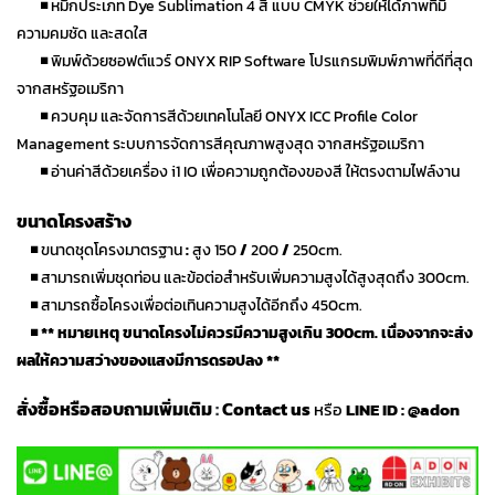
◾
หมึกประเภท Dye Sublimation 4 สี แบบ CMYK ช่วยให้ได้ภาพที่มี
ความคมชัด และสดใส
◾
พิมพ์ด้วยซอฟต์แวร์ ONYX RIP Software โปรแกรมพิมพ์ภาพที่ดีที่สุด
จากสหรัฐอเมริกา
◾
ควบคุม และจัดการสีด้วยเทคโนโลยี ONYX ICC Profile Color
Management ระบบการจัดการสีคุณภาพสูงสุด จากสหรัฐอเมริกา
◾
อ่านค่าสีด้วยเครื่อง i1 IO เพื่อความถูกต้องของสี ให้ตรงตามไฟล์งาน
ขนาดโครงสร้าง
◾
ขนาดชุดโครงมาตรฐาน
:
สูง
150
/
200
/
250cm.
◾
สามารถเพิ่มชุดท่อน และข้อต่อสำหรับเพิ่มความสูงได้สูงสุดถึง 300cm.
◾
สามารถซื้อโครงเพื่อต่อเทินความสูงได้อีกถึง 450cm.
◾ ** หมายเหตุ ขนาดโครงไม่ควรมีความสูงเกิน 300cm. เนื่องจากจะส่ง
ผลให้ความสว่างของแสงมีการดรอปลง **
สั่งซื้อหรือสอบถามเพิ่มเติม
:
Contact us
หรือ
LINE ID :
@adon