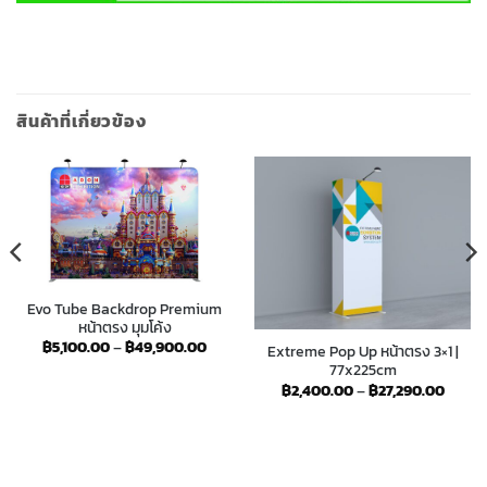
สินค้าที่เกี่ยวข้อง
Evo Tube Backdrop Premium
หน้าตรง มุมโค้ง
Price
฿
5,100.00
–
฿
49,900.00
Extreme Pop Up หน้าตรง 3×1 |
range:
77x225cm
฿5,100.00
through
Price
฿
2,400.00
–
฿
27,290.00
฿49,900.00
e:
range:
00.00
฿2,40
ugh
throu
590.00
฿27,2