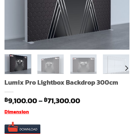
Lumix Pro Lightbox Backdrop 300cm
Price
9,100.00
–
71,300.00
฿
฿
range:
Dimension
฿9,100.00
through
฿71,300.00