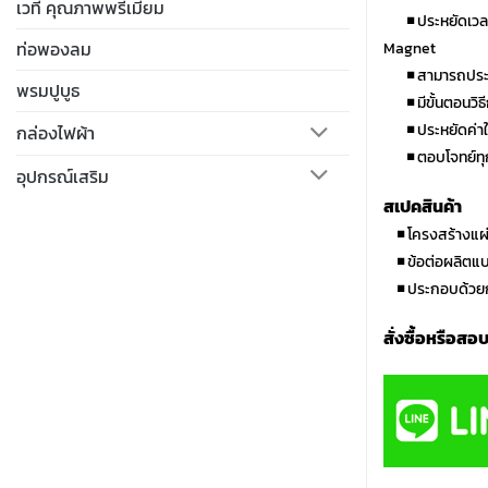
เวที คุณภาพพรีเมี่ยม
◾
ประหยัดเวล
ท่อพองลม
Magnet
◾
สามารถประก
พรมปูบูธ
◾
มีขั้นตอนวิ
◾
ประหยัดค่า
กล่องไฟผ้า
◾
ตอบโจทย์ทุ
อุปกรณ์เสริม
สเปคสินค้า
◾
โครงสร้างแผ่
◾
ข้อต่อผลิตแ
◾
ประกอบด้วยก
สั่งซื้อหรือสอ