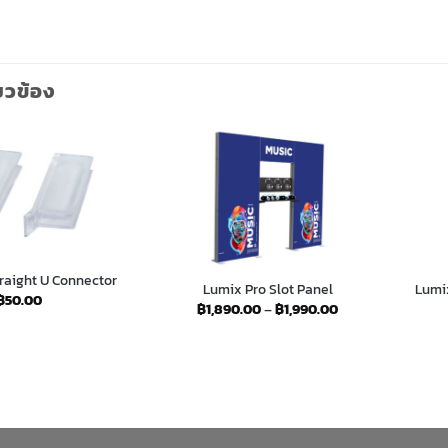
่ยวข้อง
raight U Connector
Lumix Pro Slot Panel
Lumi
฿
50.00
Price
฿
1,890.00
–
฿
1,990.00
range:
฿1,890.00
through
฿1,990.00