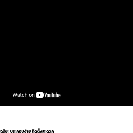
จฉริยะ ประกอบง่าย ติดตั้งสะดวก