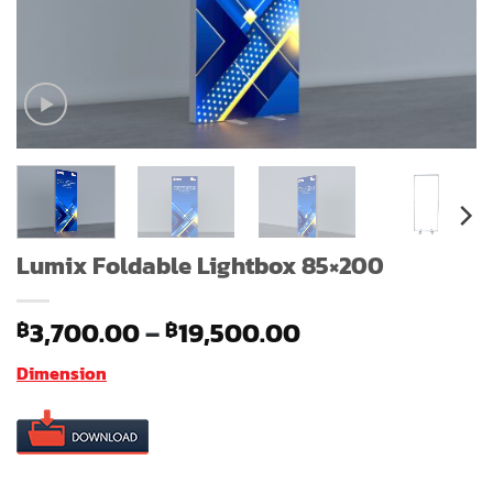
Lumix Foldable Lightbox 85×200
Price
3,700.00
–
19,500.00
฿
฿
range:
Dimension
฿3,700.00
through
฿19,500.00