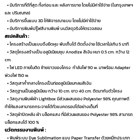
…
• มีบริการที่ดีที่สุด ทั้งก่อน และ หลังการขาย โดยไม่มีค่าใช้จ่าย (ในกรุงเทพฯ
และ ปริมณฑล)
…
• มีบริการขึ้นแบบ 3D ให้พิจารณาแบบ โดยไม่มีค่าใช้จ่าย
…
• มีบริการพิมพ์ปรู๊ฟสีงานพิมพ์ บนวัสดุจริงให้ตรวจสอบ
สเปคสินค้า :
…
• โครงสร้างเป็นแบบดึงยืดหุบ พับเก็บได้ ติดตั้งง่าย ใช้เวลาไม่เกิน 5 นาที
…
• วัสดุโครงสร้างเป็น อลูมิเนียมชุบ Anodize สีเงิน หนา 0.5 cm. กว้าง 12
cm.
…
• ไฟ LED ภายในติด ซ้ายขาวของโครง กำลังไฟ 90 w. มาพร้อม Adapter
พ่วงไฟ 150 w.
…
• วัสดุเสาค้ำกลางโครงเป็นท่ออลูมิเนียมกลมสีเงิน
…
• วัสดุฐานเป็นอลูมิเนียม กว้าง 10 cm. ยาว 40 cm. ติดมากับตัวโครง
…
• วัสดุงานพิมพ์ผ้า Lightbox มีส่วนผสมของ Polyester 98% คุณภาพดี
ทำให้แสงสามารถกระจายได้ทั่วแบคดรอปได้อย่างเต็มที่
…
• วัสดุผ้าปิดหลัง ผ้า บล็อคแสง ที่มีส่วนผสมของ Polyester 98% สามารถ
บล็อกแสงได้ 100 %
นวัตกรรมงานพิมพ์ :
…
• พิมพ์ระบบ Dye Sublimation แบบ Paper Transfer ด้วยหมึกประเภท