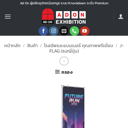
ข้าม
Ad On ผู้ผลิตอุปกรณ์ออกบูธ ระบบ Knockdown ระดับ Premium
ไป
ยัง
เนื้อหา
หน้าหลัก
/
สินค้า
/
โรลอัพและแบนเนอร์ คุณภาพพรีเมี่ยม
/
J-
FLAG (ธงญี่ปุ่น)
กรอง