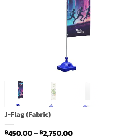
J-Flag (Fabric)
Price
450.00
–
2,750.00
฿
฿