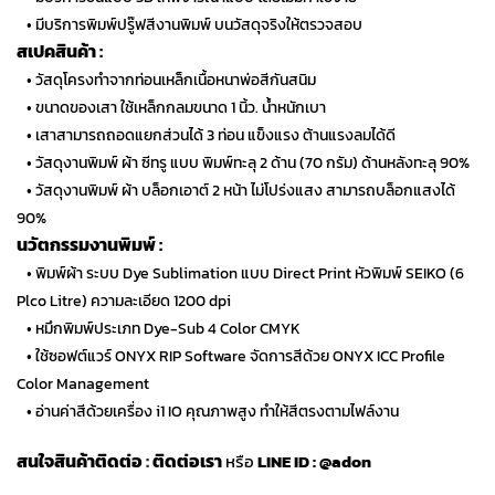
• มีบริการพิมพ์ปรู๊ฟสีงานพิมพ์ บนวัสดุจริงให้ตรวจสอบ
สเปคสินค้า :
• วัสดุโครงทำจากท่อนเหล็กเนื้อหนาพ่อสีกันสนิม
• ขนาดของเสา ใช้เหล็กกลมขนาด 1 นิ้ว. น้ำหนักเบา
• เสาสามารถถอดแยกส่วนได้ 3 ท่อน แข็งแรง ต้านแรงลมได้ดี
• วัสดุงานพิมพ์ ผ้า ซีทรู แบบ พิมพ์ทะลุ 2 ด้าน (70 กรัม) ด้านหลังทะลุ 90%
• วัสดุงานพิมพ์ ผ้า บล็อกเอาต์ 2 หน้า ไม่โปร่งแสง สามารถบล็อกแสงได้
90%
นวัตกรรมงานพิมพ์ :
• พิมพ์ผ้า ระบบ Dye Sublimation แบบ Direct Print หัวพิมพ์ SEIKO (6
Plco Litre) ความละเอียด 1200 dpi
• หมึกพิมพ์ประเภท Dye-Sub 4 Color CMYK
• ใช้ซอฟต์แวร์ ONYX RIP Software จัดการสีด้วย ONYX ICC Profile
Color Management
• อ่านค่าสีด้วยเครื่อง i1 IO คุณภาพสูง ทำให้สีตรงตามไฟล์งาน
สนใจสินค้าติดต่อ
:
ติดต่อเรา
หรือ
LINE ID :
@adon