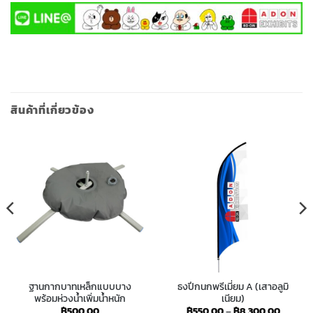
สินค้าที่เกี่ยวข้อง
ฐานกากบาทเหล็กแบบบาง
ธงปีกนกพรีเมี่ยม A (เสาอลูมิ
พร้อมห่วงน้ำเพิ่มน้ำหนัก
เนียม)
Price
฿
500.00
฿
550.00
–
฿
8,300.00