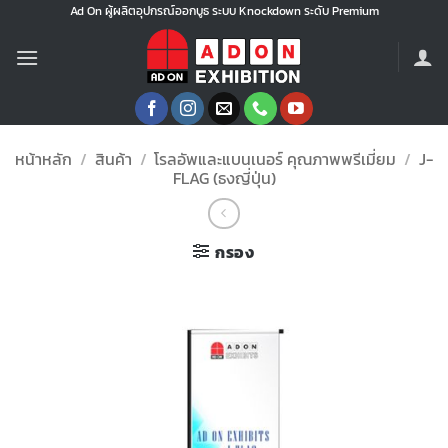
ข้าม
Ad On ผู้ผลิตอุปกรณ์ออกบูธ ระบบ Knockdown ระดับ Premium
ไป
ยัง
เนื้อหา
หน้าหลัก
/
สินค้า
/
โรลอัพและแบนเนอร์ คุณภาพพรีเมี่ยม
/
J-
FLAG (ธงญี่ปุ่น)
กรอง