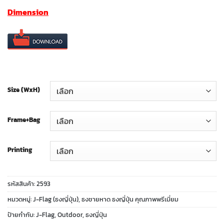
range:
Dimension
฿600.00
through
฿2,220.00
Size (WxH)
Frame+Bag
Printing
รหัสสินค้า:
2593
หมวดหมู่:
J-Flag (ธงญี่ปุ่น)
,
ธงชายหาด ธงญี่ปุ่น คุณภาพพรีเมี่ยม
ป้ายกำกับ:
J-Flag
,
Outdoor
,
ธงญี่ปุ่น