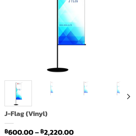
J-Flag (Vinyl)
Price
600.00
–
2,220.00
฿
฿