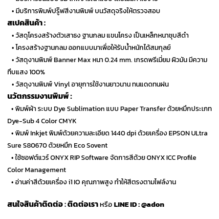
• มีบริการพิมพ์ปรู๊ฟสีงานพิมพ์ บนวัสดุจริงให้ตรวจสอบ
สเปคสินค้า :
• วัสดุโครงสร้างตัวเสาธง ฐานกลม แขนโครง เป็นเหล็กหนาชุบสีดำ
• โครงสร้างฐานกลม ออกแบบมาเพื่อให้รับน้ำหนักได้สมกุลย์
• วัสดุงานพิมพ์ Banner Max หนา 0.24 mm. เกรดพรีเมี่ยม ผิวมัน มีความ
ทึบแสง 100%
• วัสดุงานพิมพ์ Vinyl อายุการใช้งานยาวนาน ทนแดดทนฝน
นวัตกรรมงานพิมพ์ :
…
• พิมพ์ผ้า ระบบ Dye Sublimation แบบ Paper Transfer ด้วยหมึกประเภท
Dye-Sub 4 Color CMYK
…
• พิมพ์ Inkjet พิมพ์ด้วยความละเอียด 1440 dpi ด้วยเครื่อง EPSON ULtra
Sure S80670 ด้วยหมึก Eco Sovent
…
• ใช้ซอฟต์แวร์ ONYX RIP Software จัดการสีด้วย ONYX ICC Profile
Color Management
…
• อ่านค่าสีด้วยเครื่อง i1 IO คุณภาพสูง ทำให้สีตรงตามไฟล์งาน
สนใจสินค้าติดต่อ
:
ติดต่อเรา
หรือ
LINE ID :
@adon