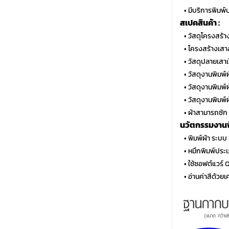
…
• มีบริการพิมพ์
สเปคสินค้า :
…
• วัสดุโครงสร้
…
• โครงสร้างเสา
…
• วัสดุปลายเสาเ
…
• วัสดุงานพิมพ์
…
• วัสดุงานพิมพ์
…
• วัสดุงานพิม
…
• ผ้าสามารถซัก
นวัตกรรมงานพิ
…
• พิมพ์ผ้า ระบ
…
• หมึกพิมพ์ปร
…
• ใช้ซอฟต์แวร
…
• อ่านค่าสีด้วย