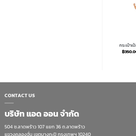
ic)
สมอทราย
กระเป๋าเ
Price
50.00
฿
400.00
฿
350.0
range:
฿450.00
through
฿2,750.00
CONTACT US
บริษัท แอด ออน จำกัด
504 ซ.ลาดพร้าว 107 แยก 36 ถ.ลาดพร้าว
แขวงคลองจั่น เขตบางกะปิ กรุงเทพฯ 10240