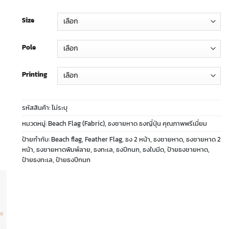
Size
Pole
Printing
รหัสสินค้า:
ไม่ระบุ
หมวดหมู่:
Beach Flag (Fabric)
,
ธงชายหาด ธงญี่ปุ่น คุณภาพพรีเมี่ยม
ป้ายกำกับ:
Beach flag
,
Feather Flag
,
ธง 2 หน้า
,
ธงชายหาด
,
ธงชายหาด 2
หน้า
,
ธงชายหาดพิมพ์ลาย
,
ธงทะเล
,
ธงปีกนก
,
ธงใบมีด
,
ป้ายธงชายหาด
,
ป้ายธงทะเล
,
ป้ายธงปีกนก