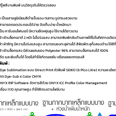
ปรู๊ฟสีงานพิมพ์ บนวัสดุจริงให้ตรวจสอบ
าง เป็นเสาอลูมิเนียมสีดำแข็งแรง ทนทาน รูปทรงสวยงาม
สามารถถอดประกอบได้ง่าย จัดเก็บง่าย น้ำหนักเบา
ป็น คาร์บอนไฟเบอร์ มีความยืดหยุ่นสูง ใช้งานได้ยาวนาน
ผ้า ผ้าบล็อกเอาต์ 2 หน้า ไม่โปร่งแสง สามารถพิมพ์กลับด้านภาพให้ไปในทิศทางเดีย
ผ้า ผ้าซีทรู มีความโปร่งแสงสูง สามารถมองทะลุผ่านได้ สีพิมพ์ทะลุทั้งสองด้าน ให้สีท
พ์ผ้า ผ้าบล็อกแสง มีส่วนผสมของ Polyester 96% สามารถบล็อกแสงได้ 100%
 รีด และพับเก็บได้ โดยไม่ทำให้เกิดรอยยับ หรือรอยแตกของสี
มพ์ :
บ Dye Sublimation แบบ Direct Print หัวพิมพ์ SEIKO (6 Plco Litre) ความละเอีย
ะเภท Dye-Sub 4 Color CMYK
์ ONYX RIP Software จัดการสีด้วย ONYX ICC Profile Color Management
เครื่อง i1 IO คุณภาพสูง ทำให้สีตรงตามไฟล์งาน