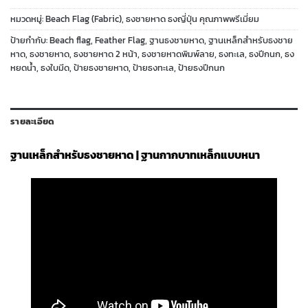
หมวดหมู่:
Beach Flag (Fabric)
,
ธงชายหาด ธงญี่ปุ่น คุณภาพพรีเมี่ยม
ป้ายกำกับ:
Beach flag
,
Feather Flag
,
ฐานธงชายหาด
,
ฐานเหล็กสำหรับธงชาย
หาด
,
ธงชายหาด
,
ธงชายหาด 2 หน้า
,
ธงชายหาดพิมพ์ลาย
,
ธงทะเล
,
ธงปีกนก
,
ธง
หยดน้ำ
,
ธงใบมีด
,
ป้ายธงชายหาด
,
ป้ายธงทะเล
,
ป้ายธงปีกนก
รายละเอียด
ฐานเหล็กสำหรับธงชายหาด | ฐานกากบาทเหล็กแบบหนา