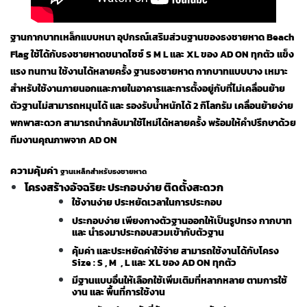
ฐานกากบาทเหล็กแบบหนา อุปกรณ์เสริมส่วนฐานของธงชายหาด Beach
Flag ใช้ได้กับธงชายหาดขนาดไซซ์ S M L และ XL ของ AD ON ทุกตัว แข็ง
แรง ทนทาน ใช้งานได้หลายครั้ง ฐานธงชายหาด กากบาทแบบบาง เหมาะ
สำหรับใช้งานภายนอกและภายในอาคารและการตั้งอยู่กับที่ไม่เคลื่อนย้าย
ตัวฐานไม่สามารถหมุนได้ และ รองรับนํ้าหนักได้ 2 กิโลกรัม เคลื่อนย้ายง่าย
พกพาสะดวก สามารถนำกลับมาใช้ไหม่ได้หลายครั้ง พร้อมให้คำปรึกษาด้วย
ทีมงานคุณภาพจาก AD ON
ความคุ้มค่า
ฐานเหล็กสำหรับธงชายหาด
โครงสร้างอัจฉริยะ ประกอบง่าย ติดตั้งสะดวก
ใช้งานง่าย ประหยัดเวลาในการประกอบ
ประกอบง่าย เพียงกางตัวฐานออกให้เป็นรูปทรง กากบาท
และ นำธงมาประกอบสวมเข้ากับตัวฐาน
คุ้มค่า และประหยัดค่าใช้จ่าย สามารถใช้งานได้กับโครง
Size : S , M , L และ XL ของ AD ON ทุกตัว
มีฐานแบบอื่นให้เลือกใช้เพิ่มเติมที่หลากหลาย ตามการใช้
งาน และ พื้นที่การใช้งาน