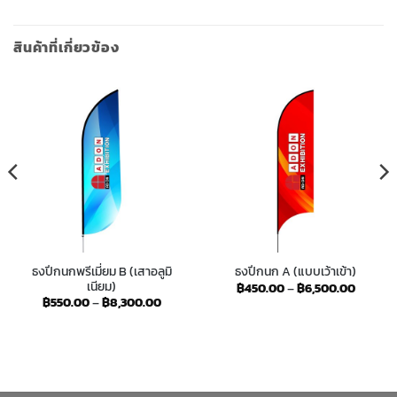
สินค้าที่เกี่ยวข้อง
ธงปีกนกพรีเมี่ยม B (เสาอลูมิ
ธงปีกนก A (แบบเว้าเข้า)
เนียม)
Price
฿
450.00
–
฿
6,500.00
:
range:
Price
฿
550.00
–
฿
8,300.00
.00
฿450.0
range:
gh
throug
฿550.00
0.00
฿6,500
through
฿8,300.00