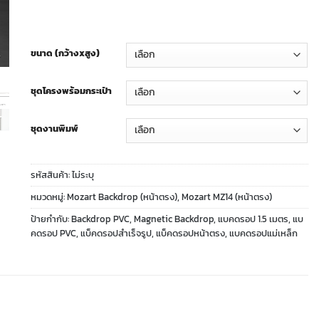
ขนาด (กว้างxสูง)
ชุดโครงพร้อมกระเป๋า
ชุดงานพิมพ์
รหัสสินค้า:
ไม่ระบุ
หมวดหมู่:
Mozart Backdrop (หน้าตรง)
,
Mozart MZ14 (หน้าตรง)
ป้ายกำกับ:
Backdrop PVC
,
Magnetic Backdrop
,
แบคดรอป 1.5 เมตร
,
แบ
คดรอป PVC
,
แบ็คดรอปสำเร็จรูป
,
แบ็คดรอปหน้าตรง
,
แบคดรอปแม่เหล็ก