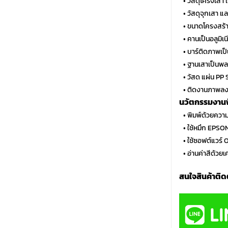
…
• วัสดุโครงเสา 
…
• วัสดุจุกเสา 
…
• ขนาดโครงสร้า
…
• คานเป็นอลูมิเ
…
• บาร์ติดภาพเป็
…
• ฐานเสาเป็นพ
…
• วัสด แผ่น PP
…
• ติดงานภาพลงบ
นวัตกรรมงานพิ
…
• พิมพ์ด้วยควา
…
• ใช้หมึก EPSO
…
• ใช้ซอฟต์แวร
…
• อ่านค่าสีด้วย
สนใจสินค้าติด