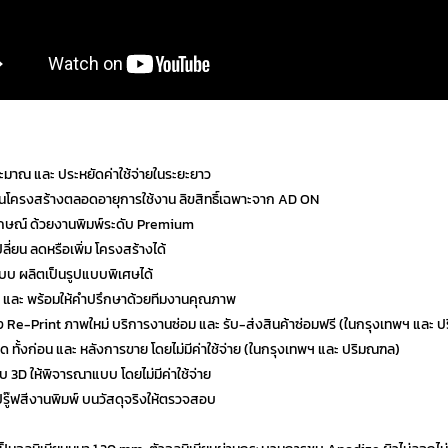
มาณ และ ประหยัดค่าใช้จ่ายในระยะยาว
กันโครงสร้างตลอดอายุการใช้งาน ลิขสิทธิ์เฉพาะจาก AD ON
กษณ์ ด้วยงานพิมพ์ระดับ Premium
ี่ยน ลดหรือเพิ่ม โครงสร้างได้
บ ผลิตเป็นรูปแบบพิเศษได้
ร และ พร้อมให้คำปรึกษาด้วยทีมงานคุณภาพ
ตั้ง Re-Print ภาพใหม่ บริการงานซ่อม และ รับ-ส่งสินค้าซ่อมฟรี (ในกรุงเทพฯ และ 
ี่สุด ทั้งก่อน และ หลังการขาย โดยไม่มีค่าใช้จ่าย (ในกรุงเทพฯ และ ปริมณฑล)
บบ 3D ให้พิจารณาแบบ โดยไม่มีค่าใช้จ่าย
ปรู๊ฟสีงานพิมพ์ บนวัสดุจริงให้ตรวจสอบ