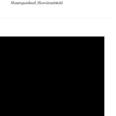
โต๊ะออกบูธเคลื่อนที่
,
โต๊ะเคาน์เตอร์พับได้