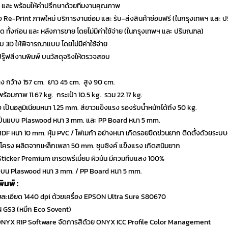
ร และ พร้อมให้คำปรึกษาด้วยทีมงานคุณภาพ
ตั้ง Re-Print ภาพใหม่ บริการงานซ่อม และ รับ-ส่งสินค้าซ่อมฟรี (ในกรุงเทพฯ และ 
ี่สุด ทั้งก่อน และ หลังการขาย โดยไม่มีค่าใช้จ่าย (ในกรุงเทพฯ และ ปริมณฑล)
บบ 3D ให้พิจารณาแบบ โดยไม่มีค่าใช้จ่าย
ปรู๊ฟสีงานพิมพ์ บนวัสดุจริงให้ตรวจสอบ
ง กว้าง 157 cm. ยาว 45 cm. สูง 90 cm.
งพร้อมภาพ 11.67 kg. กระเป๋า 10.5 kg. รวม 22.17 kg.
ง เป็นอลูมิเนียมหนา 1.25 mm. สีขาวแข็งแรง รองรับน้ำหนักได้ถึง 50 kg.
เป็นแบบ Plaswood หนา 3 mm. และ PP Board หนา 5 mm.
 MDF หนา 10 mm. หุ้ม PVC / โฟเมก้า อย่างหนา เกิดรอยขีดข่วนยาก ติดตั้งด้วยระบบ
โครง ผลิตจากเหล็กเพลา 50 mm. ชุบซิงค์ แข็งแรง เกิดสนิมยาก
P Sticker Premium เกรดพรีเมี่ยม ผิวมัน มีควมทึบแสง 100%
บน Plaswood หนา 3 mm. / PP Board หนา 5 mm.
มพ์ :
มละเอียด 1440 dpi ด้วยเครื่อง EPSON Ultra Sure S80670
N GS3 (หมึก Eco Sovent)
์ ONYX RIP Software จัดการสีด้วย ONYX ICC Profile Color Management