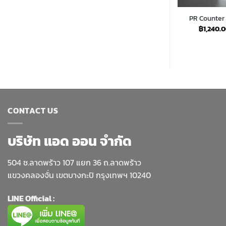
tion S006-
Fleximax Counter Set 06
PR Counter S
ยู
Price
฿
5,660.00
–
฿
53,550.00
฿
1,240.
range:
Price
540.00
฿5,660.00
range:
through
฿720.00
฿53,550.00
through
฿23,540.00
CONTACT US
บริษัท แอด ออน จำกัด
504 ซ.ลาดพร้าว 107 แยก 36 ถ.ลาดพร้าว
แขวงคลองจั่น เขตบางกะปิ กรุงเทพฯ 10240
LINE Official :