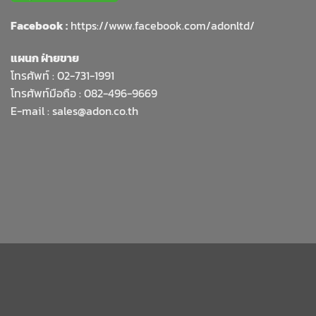
Facebook :
https://www.facebook.com/adonltd/
แผนก ฝ่ายขาย
โทรศัพท์ :
02-731-1991
โทรศัพท์มือถือ : 082-496-9669
E-mail :
sales@adon.co.th