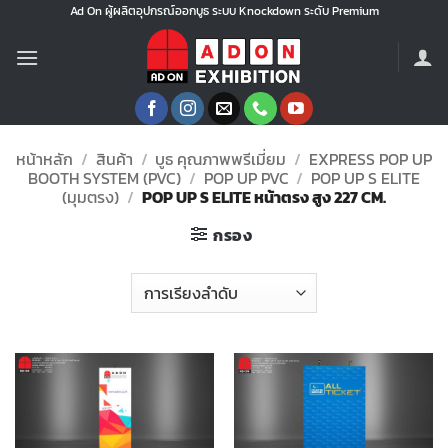
ข้าม
Ad On ผู้ผลิตอุปกรณ์ออกบูธ ระบบ Knockdown ระดับ Premium
ไป
ยัง
เนื้อหา
หน้าหลัก
/
สินค้า
/
บูธ คุณภาพพรีเมี่ยม
/
EXPRESS POP UP
BOOTH SYSTEM (PVC)
/
POP UP PVC
/
POP UP S ELITE
(มุมตรง)
/
POP UP S ELITE หน้าตรง สูง 227 CM.
กรอง