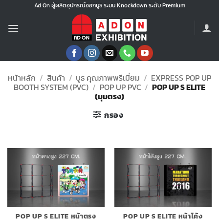
ข้าม
Ad On ผู้ผลิตอุปกรณ์ออกบูธ ระบบ Knockdown ระดับ Premium
ไป
ยัง
เนื้อหา
หน้าหลัก
/
สินค้า
/
บูธ คุณภาพพรีเมี่ยม
/
EXPRESS POP UP
BOOTH SYSTEM (PVC)
/
POP UP PVC
/
POP UP S ELITE
(มุมตรง)
กรอง
POP UP S ELITE หน้าตรง
POP UP S ELITE หน้าโค้ง