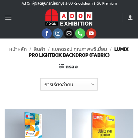
ข้าม
Ad On ผู้ผลิตอุปกรณ์ออกบูธ ระบบ Knockdown ระดับ Premium
ไป
ยัง
เนื้อหา
หน้าหลัก
/
สินค้า
/
แบคดรอป คุณภาพพรีเมี่ยม
/
LUMIX
PRO LIGHTBOX BACKDROP (FABRIC)
กรอง