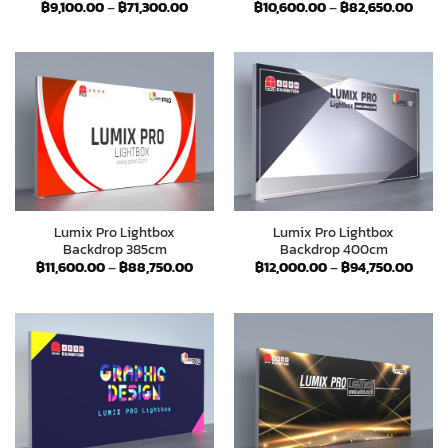
Price
Price
฿
9,100.00
–
฿
71,300.00
฿
10,600.00
–
฿
82,650.00
range:
range
฿9,100.00
฿10,6
through
throu
฿71,300.00
฿82,6
Lumix Pro Lightbox
Lumix Pro Lightbox
Backdrop 385cm
Backdrop 400cm
Price
Price
฿
11,600.00
–
฿
88,750.00
฿
12,000.00
–
฿
94,750.00
range:
range
฿11,600.00
฿12,0
through
throu
฿88,750.00
฿94,7