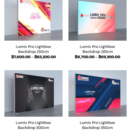
Lumix Pro Lightbox
Lumix Pro Lightbox
Backdrop 250cm
Backdrop 285cm
Price
Price
฿
7,600.00
–
฿
63,200.00
฿
8,700.00
–
฿
69,300.00
range:
range
฿7,600.00
฿8,70
through
throu
฿63,200.00
฿69,3
Lumix Pro Lightbox
Lumix Pro Lightbox
Backdrop 300cm
Backdrop 350cm