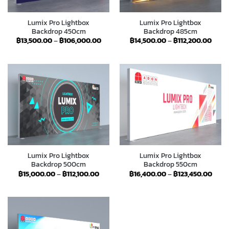
Lumix Pro Lightbox
Lumix Pro Lightbox
Backdrop 450cm
Backdrop 485cm
Price
Price
฿
13,500.00
–
฿
106,000.00
฿
14,500.00
–
฿
112,200.00
range:
range
฿13,500.00
฿14,5
through
thro
฿106,000.00
฿112,
Lumix Pro Lightbox
Lumix Pro Lightbox
Backdrop 500cm
Backdrop 550cm
Price
Price
฿
15,000.00
–
฿
112,100.00
฿
16,400.00
–
฿
123,450.00
range:
range
฿15,000.00
฿16,
through
thro
฿112,100.00
฿123,