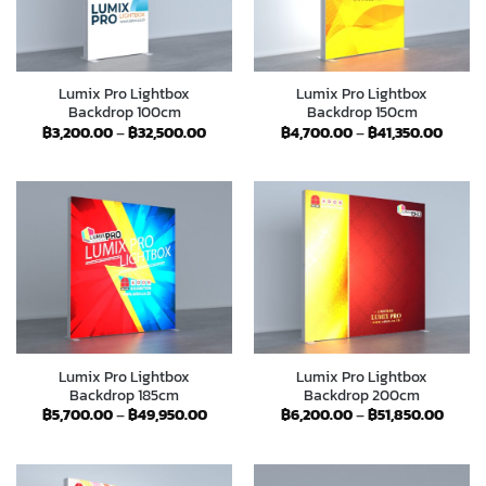
Lumix Pro Lightbox
Lumix Pro Lightbox
Backdrop 100cm
Backdrop 150cm
Price
Price
฿
3,200.00
–
฿
32,500.00
฿
4,700.00
–
฿
41,350.00
range:
range:
฿3,200.00
฿4,70
through
throu
฿32,500.00
฿41,35
Lumix Pro Lightbox
Lumix Pro Lightbox
Backdrop 185cm
Backdrop 200cm
Price
Price
฿
5,700.00
–
฿
49,950.00
฿
6,200.00
–
฿
51,850.00
range:
range:
฿5,700.00
฿6,20
through
throu
฿49,950.00
฿51,8