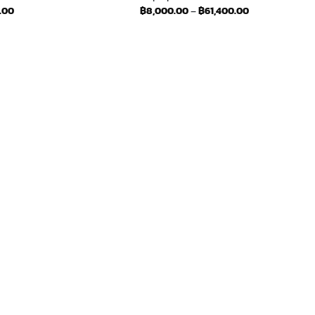
Price
Price
.00
฿
8,000.00
–
฿
61,400.00
range:
range:
฿6,600.00
฿8,000.00
through
through
฿49,100.00
฿61,400.00