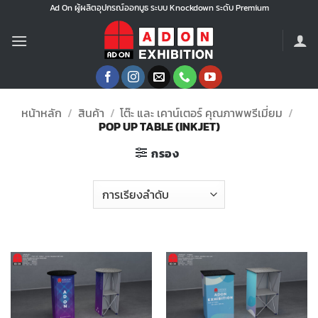
ข้าม
Ad On ผู้ผลิตอุปกรณ์ออกบูธ ระบบ Knockdown ระดับ Premium
ไป
ยัง
เนื้อหา
หน้าหลัก
/
สินค้า
/
โต๊ะ และ เคาน์เตอร์ คุณภาพพรีเมี่ยม
/
POP UP TABLE (INKJET)
กรอง