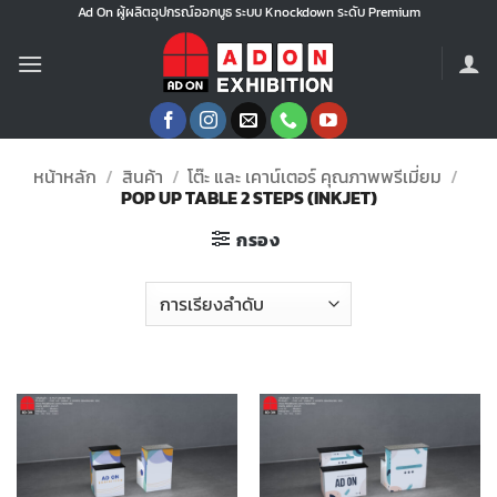
ข้าม
Ad On ผู้ผลิตอุปกรณ์ออกบูธ ระบบ Knockdown ระดับ Premium
ไป
ยัง
เนื้อหา
หน้าหลัก
/
สินค้า
/
โต๊ะ และ เคาน์เตอร์ คุณภาพพรีเมี่ยม
/
POP UP TABLE 2 STEPS (INKJET)
กรอง