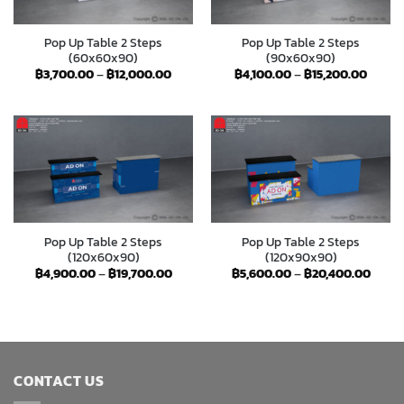
Pop Up Table 2 Steps
Pop Up Table 2 Steps
(60x60x90)
(90x60x90)
Price
Price
฿
3,700.00
–
฿
12,000.00
฿
4,100.00
–
฿
15,200.00
range:
range:
฿3,700.00
฿4,100
through
throu
฿12,000.00
฿15,20
Pop Up Table 2 Steps
Pop Up Table 2 Steps
(120x60x90)
(120x90x90)
Price
Price
฿
4,900.00
–
฿
19,700.00
฿
5,600.00
–
฿
20,400.00
range:
range
฿4,900.00
฿5,60
through
throu
฿19,700.00
฿20,4
CONTACT US