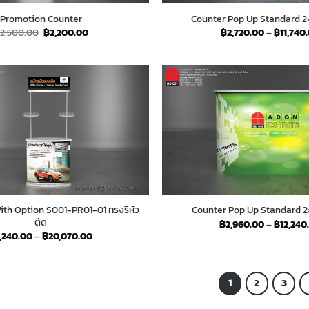
Promotion Counter
Counter Pop Up Standard 2×
Original
Current
2,500.00
฿
2,200.00
฿
2,720.00
–
฿
11,740
price
price
was:
is:
฿2,500.00.
฿2,200.00.
ith Option S001-PR01-01 ทรงรีหัว
Counter Pop Up Standard 2×
ตัด
฿
2,960.00
–
฿
12,240
Price
1,240.00
–
฿
20,070.00
range:
฿1,240.00
through
฿20,070.00
1
2
3