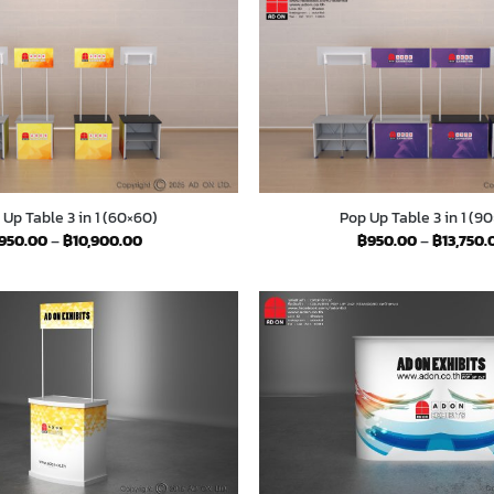
 Up Table 3 in 1 (60×60)
Pop Up Table 3 in 1 (9
Price
950.00
–
฿
10,900.00
฿
950.00
–
฿
13,750.
range:
฿950.00
through
฿10,900.00