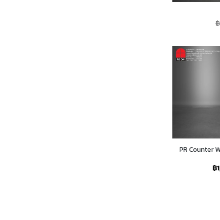
฿
PR Counter W
฿