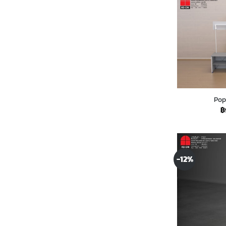
Pop
฿
-12%