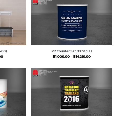
0×60)
PR Counter Set 03 ทรงมน
Price
Price
00
฿
1,000.00
–
฿
14,210.00
range:
range:
฿950.00
฿1,000.00
through
through
฿13,750.00
฿14,210.00