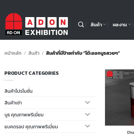
ข้าม
ไป
ยัง
สินค้า
ผลงาน
เนื้อหา
หน้าหลัก
/
สินค้า
/
สินค้าที่มีป้ายกำกับ “โต๊ะออกบูธสวยๆ”
PRODUCT CATEGORIES
สินค้าโปรโมชั่น
สินค้าเช่า
บูธ คุณภาพพรีเมี่ยม
แบคดรอป คุณภาพพรีเมี่ยม
Dis