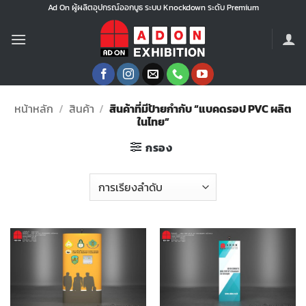
ข้าม
Ad On ผู้ผลิตอุปกรณ์ออกบูธ ระบบ Knockdown ระดับ Premium
ไป
ยัง
เนื้อหา
หน้าหลัก
/
สินค้า
/
สินค้าที่มีป้ายกำกับ “แบคดรอป PVC ผลิต
ในไทย”
กรอง