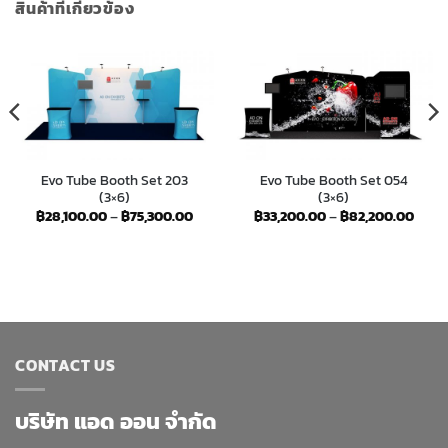
สินค้าที่เกี่ยวข้อง
Evo Tube Booth Set 203
Evo Tube Booth Set 054
(3×6)
(3×6)
ce
ge:
Price
Price
฿
28,100.00
–
฿
75,300.00
฿
33,200.00
–
฿
82,200.00
,000.00
range:
range
ough
฿28,100.00
฿33,
,800.00
through
thro
฿75,300.00
฿82,
CONTACT US
บริษัท แอด ออน จำกัด