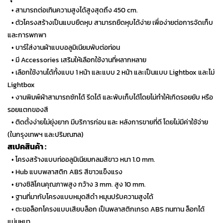
…
• สามารถต่อเทินความสูงได้สูงสุดถึง 450 cm.
…
• ตัวโครงสร้างเป็นแบบยืดหุบ สามารถยืดหุบได้ง่าย เพื่อง่ายต่อการจัดเก็บ
และการพกพา
…
• บาร์ใส่งานผ้าแบบอลูมิเนียมพับต่อท่อน
…
• มี Accessories เสริมให้เลือกใช้งานที่หลากหลาย
…
• เลือกใช้งานได้ทั้งแบบ 1 หน้า และแบบ 2 หน้า และเป็นแบบ Lightbox และไม่
Lightbox
…
• งานพิมพ์ผ้าสามารถซักได้ รีดได้ และพับเก็บได้โดยไม่ทำให้เกิดรอยยับ หรือ
รอยแตกของสี
…
• ติดตั้งง่ายไม่ยุ่งยาก มีบริการก่อน และ หลังการขายที่ดี โดยไม่มีค่าใช้จ่าย
(ในกรุงเทพฯ และปริมณฑล)
สเปคสินค้า :
…
• โครงสร้างแบบท่ออลูมิเนียมกลมสีขาว หนา 1.0 mm.
…
• Hub แบบพลาสติก ABS สีขาวแข็งแรง
…
• ยางซิลิโคนคุณภาพสูง กว้าง 3 mm. สูง 10 mm.
…
• ฐานที่มากับโครงแบบหมุดสีดำ หมุนปรับความสูงได้
…
• ตะขอล็อกโครงแบบเสียบล็อก เป็นพลาสติกเกรด ABS ทนทาน ล็อกได้
แน่นหนา