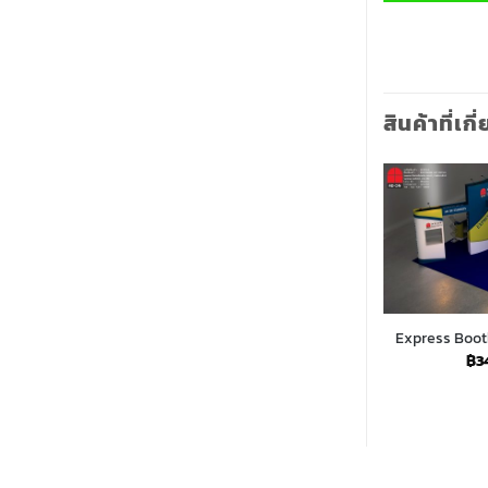
สินค้าที่เกี
D03 (3x5m)
Express Booth Set-OP06 (4x8m)
Express Boo
0
฿
248,650.00
฿
3