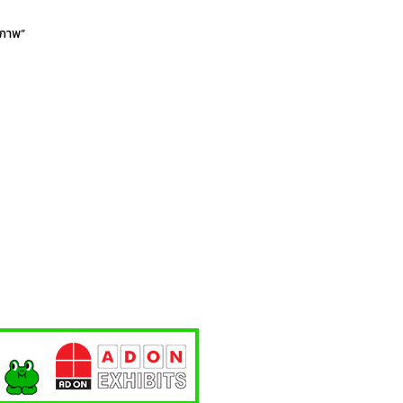
งภาพ”