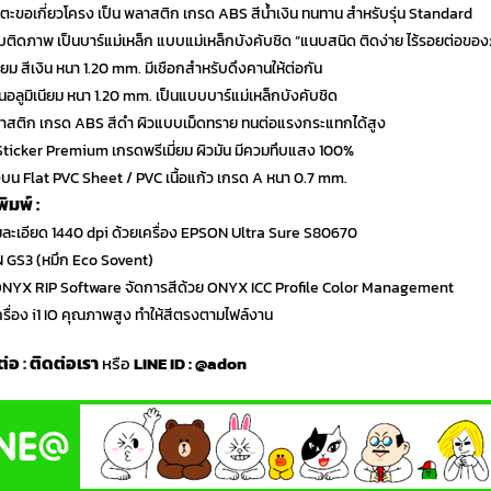
ะ ตะขอเกี่ยวโครง เป็น พลาสติก เกรด ABS สีน้ำเงิน ทนทาน สำหรับรุ่น Standard
รับติดภาพ เป็นบาร์แม่เหล็ก แบบแม่เหล็กบังคับชิด “แนบสนิด ติดง่าย ไร้รอยต่อขอ
นียม สีเงิน หนา 1.20 mm. มีเชือกสำหรับดึงคานให้ต่อกัน
นอลูมิเนียม หนา 1.20 mm. เป็นแบบบาร์แม่เหล็กบังคับชิด
ลาสติก เกรด ABS สีดำ ผิวแบบเม็ดทราย ทนต่อแรงกระแทกได้สูง
 Sticker Premium เกรดพรีเมี่ยม ผิวมัน มีควมทึบแสง 100%
น Flat PVC Sheet / PVC เนื้อแก้ว เกรด A หนา 0.7 mm.
มพ์ :
มละเอียด 1440 dpi ด้วยเครื่อง EPSON Ultra Sure S80670
N GS3 (หมึก Eco Sovent)
์ ONYX RIP Software จัดการสีด้วย ONYX ICC Profile Color Management
เครื่อง i1 IO คุณภาพสูง ทำให้สีตรงตามไฟล์งาน
ต่อ
:
ติดต่อเรา
หรือ
LINE ID :
@adon