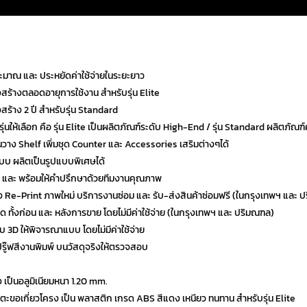
มาณ และ ประหยัดค่าใช้จ่ายในระยะยาว
งสร้างตลอดอายุการใช้งาน สำหรับรุ่น Elite
สร้าง 2 ปี สำหรับรุ่น Standard
 รุ่นให้เลือก คือ รุ่น Elite เป็นผลิตภัณฑ์ระดับ High-End / รุ่น Standard ผลิต
้นวาง Shelf เพิ่มชุด Counter และ Accessories เสริมต่างๆได้
บ ผลิตเป็นรูปแบบพิเศษได้
ร และ พร้อมให้คำปรึกษาด้วยทีมงานคุณภาพ
ตั้ง Re-Print ภาพใหม่ บริการงานซ่อม และ รับ-ส่งสินค้าซ่อมฟรี (ในกรุงเทพฯ และ 
ี่สุด ทั้งก่อน และ หลังการขาย โดยไม่มีค่าใช้จ่าย (ในกรุงเทพฯ และ ปริมณฑล)
บบ 3D ให้พิจารณาแบบ โดยไม่มีค่าใช้จ่าย
ปรู๊ฟสีงานพิมพ์ บนวัสดุจริงให้ตรวจสอบ
ง เป็นอลูมิเนียมหนา 1.20 mm.
ะ ตะขอเกี่ยวโครง เป็น พลาสติก เกรด ABS สีแดง เหนียว ทนทาน สำหรับรุ่น Elite