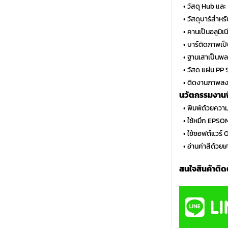
…
• วัสดุ Hub แล
…
• วัสดุบาร์สำห
…
• คานเป็นอลูมิเ
…
• บาร์ติดภาพเป็
…
• ฐานเสาเป็นพ
…
• วัสด แผ่น PP
…
• ติดงานภาพลงบ
นวัตกรรมงานพิ
…
• พิมพ์ด้วยควา
…
• ใช้หมึก EPSO
…
• ใช้ซอฟต์แวร
…
• อ่านค่าสีด้วย
สนใจสินค้าติด