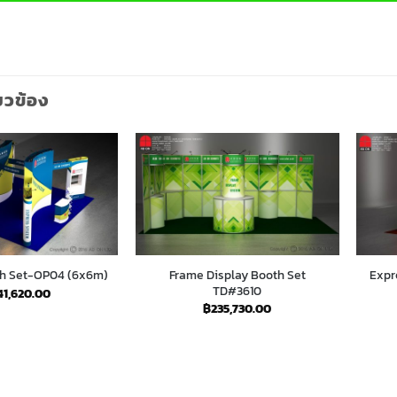
่ยวข้อง
Frame Display Booth Set
th Set-OP04 (6x6m)
Expr
TD#3610
41,620.00
฿
235,730.00