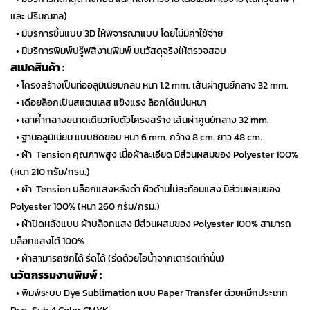
และ ปริมณฑล)
…
• มีบริการขึ้นแบบ 3D ให้พิจารณาแบบ โดยไม่มีค่าใช้จ่าย
…
• มีบริการพิมพ์ปรู๊ฟสีงานพิมพ์ บนวัสดุจริงให้ตรวจสอบ
สเปคสินค้า :
…
• โครงสร้างเป็นท่ออลูมิเนียมกลม หนา 1.2 mm. เส้นผ่าศูนย์กลาง 32 mm.
…
• เดือยล็อกเป็นสแตนเลส แข็งแรง ล็อกได้แน่นหนา
…
• เสาค้ำกลางขนาดเดียวกับตัวโครงสร้าง เส้นผ่าศูนย์กลาง 32 mm.
…
• ฐานอลูมิเนียม แบบชิดขอบ หนา 6 mm. กว้าง 8 cm. ยาว 48 cm.
…
• ผ้า Tension คุณภาพสูง เนื้อผ้าละเอียด มีส่วนผสมของ Polyester 100%
(หนา 210 กรัม/กรม.)
…
• ผ้า Tension บล็อกแสงหลังดำ ผิวด้านไม่สะท้อนแสง มีส่วนผสมของ
Polyester 100% (หนา 260 กรัม/กรม.)
…
• ผ้าปิดหลังแบบ ผ้าบล็อกแสง มีส่วนผสมของ Polyester 100% สามารถ
บล็อกแสงได้ 100%
…
• ผ้าสามารถซักได้ รีดได้ (รีดด้วยไอน้ำจากเตารีดเท่านั้น)
นวัตกรรมงานพิมพ์ :
…
• พิมพ์ระบบ Dye Sublimation แบบ Paper Transfer ด้วยหมึกประเภท
Dye-Sub 4 Color CMYK