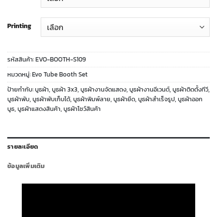
Printing
รหัสสินค้า:
EVO-BOOTH-S109
หมวดหมู่:
Evo Tube Booth Set
ป้ายกำกับ:
บูธผ้า
,
บูธผ้า 3x3
,
บูธผ้างานจัดแสดง
,
บูธผ้างานอีเวนต์
,
บูธผ้าติดตั้งทีวี
,
บูธผ้าพับ
,
บูธผ้าพับเก็บได้
,
บูธผ้าพิมพ์ลาย
,
บูธผ้ายืด
,
บูธผ้าสำเร็จรูป
,
บูธผ้าออก
บูธ
,
บูธผ้าแสดงสินค้า
,
บูธผ้าโชว์สินค้า
รายละเอียด
ข้อมูลเพิ่มเติม