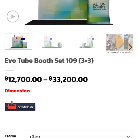
Evo Tube Booth Set 109 (3×3)
Price
12,700.00
–
33,200.00
฿
฿
range:
Dimension
฿12,700.00
through
฿33,200.00
Frame