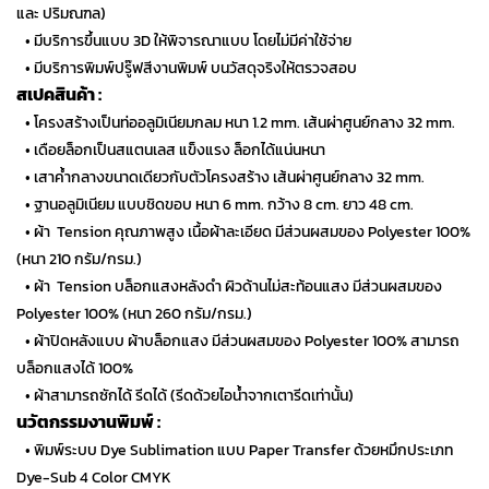
และ ปริมณฑล)
…
• มีบริการขึ้นแบบ 3D ให้พิจารณาแบบ โดยไม่มีค่าใช้จ่าย
…
• มีบริการพิมพ์ปรู๊ฟสีงานพิมพ์ บนวัสดุจริงให้ตรวจสอบ
สเปคสินค้า :
…
• โครงสร้างเป็นท่ออลูมิเนียมกลม หนา 1.2 mm. เส้นผ่าศูนย์กลาง 32 mm.
…
• เดือยล็อกเป็นสแตนเลส แข็งแรง ล็อกได้แน่นหนา
…
• เสาค้ำกลางขนาดเดียวกับตัวโครงสร้าง เส้นผ่าศูนย์กลาง 32 mm.
…
• ฐานอลูมิเนียม แบบชิดขอบ หนา 6 mm. กว้าง 8 cm. ยาว 48 cm.
…
• ผ้า Tension คุณภาพสูง เนื้อผ้าละเอียด มีส่วนผสมของ Polyester 100%
(หนา 210 กรัม/กรม.)
…
• ผ้า Tension บล็อกแสงหลังดำ ผิวด้านไม่สะท้อนแสง มีส่วนผสมของ
Polyester 100% (หนา 260 กรัม/กรม.)
…
• ผ้าปิดหลังแบบ ผ้าบล็อกแสง มีส่วนผสมของ Polyester 100% สามารถ
บล็อกแสงได้ 100%
…
• ผ้าสามารถซักได้ รีดได้ (รีดด้วยไอน้ำจากเตารีดเท่านั้น)
นวัตกรรมงานพิมพ์ :
…
• พิมพ์ระบบ Dye Sublimation แบบ Paper Transfer ด้วยหมึกประเภท
Dye-Sub 4 Color CMYK