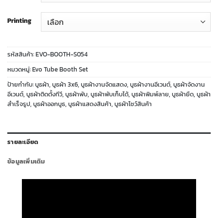
Printing
รหัสสินค้า:
EVO-BOOTH-S054
หมวดหมู่:
Evo Tube Booth Set
ป้ายกำกับ:
บูธผ้า
,
บูธผ้า 3x6
,
บูธผ้างานจัดแสดง
,
บูธผ้างานอีเวนต์
,
บูธผ้าจัดงาน
อีเวนต์
,
บูธผ้าติดตั้งทีวี
,
บูธผ้าพับ
,
บูธผ้าพับเก็บได้
,
บูธผ้าพิมพ์ลาย
,
บูธผ้ายืด
,
บูธผ้า
สำเร็จรูป
,
บูธผ้าออกบูธ
,
บูธผ้าแสดงสินค้า
,
บูธผ้าโชว์สินค้า
รายละเอียด
ข้อมูลเพิ่มเติม