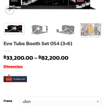
Evo Tube Booth Set 054 (3×6)
Price
33,200.00
–
82,200.00
฿
฿
range:
Dimension
฿33,200.00
through
฿82,200.00
Frame