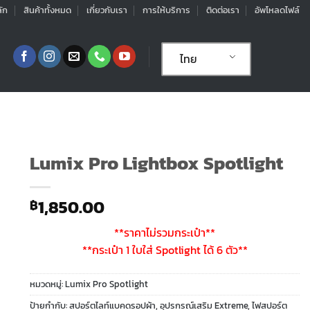
ัก
สินค้าทั้งหมด
เกี่ยวกับเรา
การให้บริการ
ติดต่อเรา
อัพโหลดไฟล์
ไทย
Lumix Pro Lightbox Spotlight
1,850.00
฿
**ราคาไม่รวมกระเป๋า**
**กระเป๋า 1 ใบใส่ Spotlight ได้ 6 ตัว**
หมวดหมู่:
Lumix Pro Spotlight
ป้ายกำกับ:
สปอร์ตไลท์แบคดรอปผ้า
,
อุปรกรณ์เสริม Extreme
,
ไฟสปอร์ต