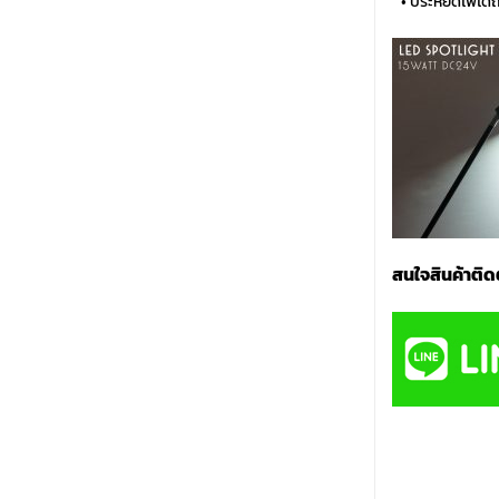
…
• ประหยัดไฟได้
สนใจสินค้าติด