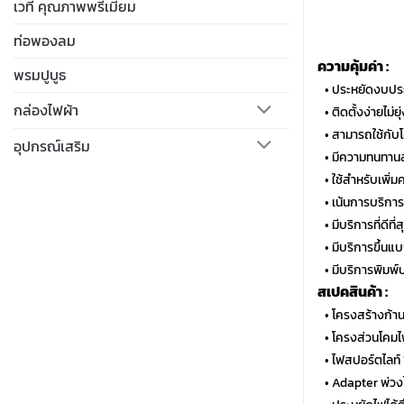
เวที คุณภาพพรีเมี่ยม
ท่อพองลม
ความคุ้มค่า :
พรมปูบูธ
…
• ประหยัดงบประ
กล่องไฟผ้า
…
• ติดตั้งง่ายไม่
…
• สามารถใช้กับ
อุปกรณ์เสริม
…
• มีความทนทานส
…
• ใช้สำหรับเพิ่ม
…
• เน้นการบริกา
…
• มีบริการที่ดีท
…
• มีบริการขึ้นแ
…
• มีบริการพิมพ์
สเปคสินค้า :
…
• โครงสร้างก้าน
…
• โครงส่วนโคม
…
• ไฟสปอร์ตไลท์
…
• Adapter พ่วง