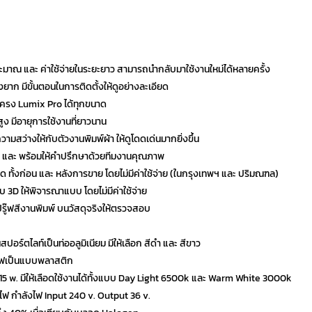
มาณ และ ค่าใช้จ่ายในระยะยาว สามารถนำกลับมาใช้งานใหม่ได้หลายครั้ง
ยุ่งยาก มีขั้นตอนในการติดตั้งให้ดูอย่างละเอียด
โครง Lumix Pro ได้ทุกขนาด
ูง มีอายุการใช้งานที่ยาวนาน
ความสว่างให้กับตัวงานพิมพ์ผ้า ให้ดูโดดเด่นมากยิ่งขึ้น
ร และ พร้อมให้คำปรึกษาด้วยทีมงานคุณภาพ
ี่สุด ทั้งก่อน และ หลังการขาย โดยไม่มีค่าใช้จ่าย (ในกรุงเทพฯ และ ปริมณฑล)
บบ 3D ให้พิจารณาแบบ โดยไม่มีค่าใช้จ่าย
ปรู๊ฟสีงานพิมพ์ บนวัสดุจริงให้ตรวจสอบ
สปอร์ตไลท์เป็นท่ออลูมิเนียม มีให้เลือก สีดำ และ สีขาว
ไฟเป็นแบบพลาสติก
 15 w. มีให้เลือดใช้งานได้ทั้งแบบ Day Light 6500k และ Warm White 3000k
ไฟ กำลังไฟ Input 240 v. Output 36 v.