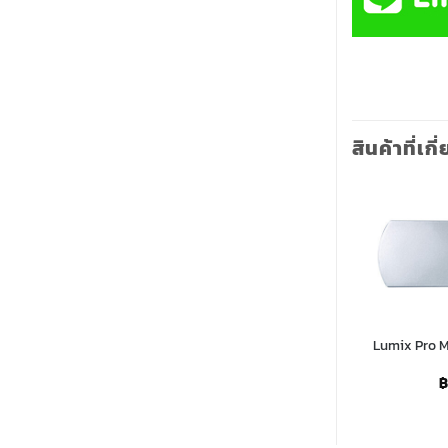
สินค้าที่เกี
Lumix Pro M
ide Base
Lumix Pro 90° Degree Connector
Price
200.00
฿
350.00
range:
฿
฿600.00
through
฿1,200.00