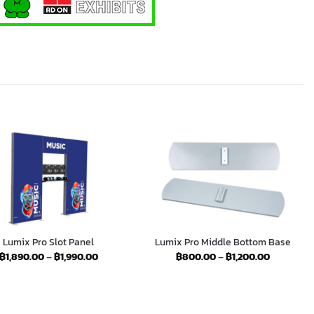
Lumix Pro Slot Panel
Lumix Pro Middle Bottom Base
Price
Price
฿
1,890.00
–
฿
1,990.00
฿
800.00
–
฿
1,200.00
range:
range:
฿1,890.00
฿800.00
through
through
฿1,990.00
฿1,200.00