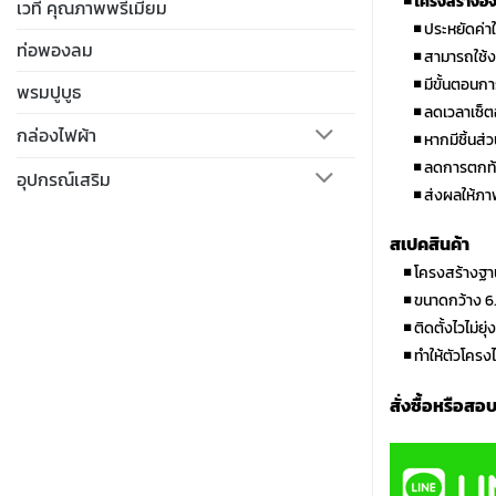
◾
โครงสร้างอั
เวที คุณภาพพรีเมี่ยม
◾
ประหยัดค่า
ท่อพองลม
◾
สามารถใช้ง
◾
มีขั้นตอนกา
พรมปูบูธ
◾
ลดเวลาเซ็ต
กล่องไฟผ้า
◾
หากมีชิ้นส่
◾
ลดการตกท้อ
อุปกรณ์เสริม
◾
ส่งผลให้ภา
สเปคสินค้า
◾
โครงสร้างฐ
◾
ขนาดกว้าง 6
◾
ติดตั้งไวไม่ยุ
◾
ทำให้ตัวโครง
สั่งซื้อหรือสอ