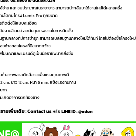
จฉริยะ ประกอบง่าย ติดตั้งสะดวก
ใช้จ่าย และ งบประมาณในระยะยาว สามารถนำกลับมาใช้งานใหม่ได้หลายครั้ง
านได้กับโครง Lumix Pro ทุกขนาด
รติดตั้งให้แบบละเอียด
อัปงานอีเวนต์ ลดต้นทุนแรงงานในการติดตั้ง
วนฐานกลางที่มีการชำรุด สามารถเปลี่ยนฐานกลางใหม่ได้ทันที โดยไม่ต้องซื้อโครงใหม่ท
งช้างของโครงที่มีขนาดกว้าง
พโฆษณาและแบรนด์ดูเป็นมืออาชีพมากยิ่งขึ้น
านทำจากพลาสติกสีขาวแข็งแรงคุณภาพดี
.2 cm. ยาว 12 cm. หนา 6 mm. แข็งแรงทนทาน
่งยาก
ไม่เกิดอาการตกท้องช้าง
บถามเพิ่มเติม
:
Contact us
หรือ
LINE ID :
@adon