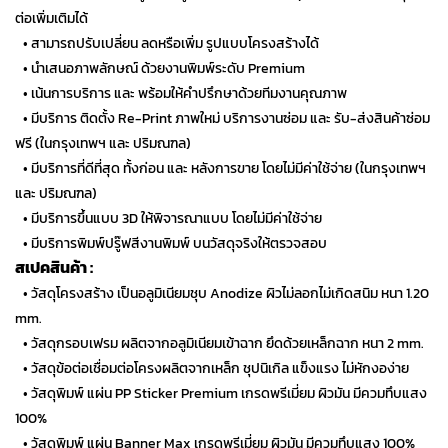
ต่อเพิ่มเติมได้
…
• สามารถปรับเปลี่ยน ลดหรือเพิ่ม รูปแบบโครงสร้างได้
…
• นำเสนอภาพลักษณ์ ด้วยงานพิมพ์ระดับ Premium
…
• เน้นการบริการ และ พร้อมให้คำปรึกษาด้วยทีมงานคุณภาพ
…
• มีบริการ ติดตั้ง Re-Print ภาพใหม่ บริการงานซ่อม และ รับ-ส่งสินค้าซ่อม
ฟรี (ในกรุงเทพฯ และ ปริมณฑล)
…
• มีบริการที่ดีที่สุด ทั้งก่อน และ หลังการขาย โดยไม่มีค่าใช้จ่าย (ในกรุงเทพฯ
และ ปริมณฑล)
…
• มีบริการขึ้นแบบ 3D ให้พิจารณาแบบ โดยไม่มีค่าใช้จ่าย
…
• มีบริการพิมพ์ปรู๊ฟสีงานพิมพ์ บนวัสดุจริงให้ตรวจสอบ
สเปคสินค้า :
…
• วัสดุโครงสร้าง เป็นอลูมิเนียมชุบ Anodize ผิวไม่ลอกไม่เกิดสนิม หนา 1.20
mm.
…
• วัสดุกรอบเฟรม ผลิตจากอลูมิเนียมเข้าฉาก ยึดด้วยเหล็กฉาก หนา 2 mm.
…
• วัสดุข้อต่อเชื่อมต่อโครงผลิตจากเหล็ก ชุปนิเกิล แข็งแรง ไม่หักงอง่าย
…
• วัสดุพิมพ์ แผ่น PP Sticker Premium เกรดพรีเมี่ยม ผิวมัน มีควมทึบแสง
100%
…
• วัสดุพิมพ์ แผ่น Banner Max เกรดพรีเมี่ยม ผิวมัน มีควมทึบแสง 100%