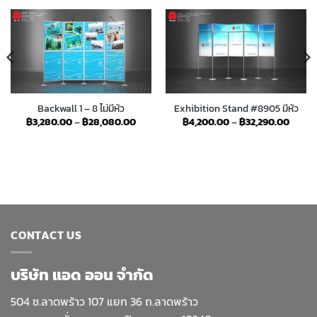
Backwall 1 – 8 ไม่มีหัว
Exhibition Stand #8905 มีหัว
e
Price
Price
฿
3,280.00
–
฿
28,080.00
฿
4,200.00
–
฿
32,290.00
e:
range:
range:
00.00
฿3,280.00
฿4,20
ugh
through
throu
870.00
฿28,080.00
฿32,2
CONTACT US
บริษัท แอด ออน จำกัด
504 ซ.ลาดพร้าว 107 แยก 36 ถ.ลาดพร้าว