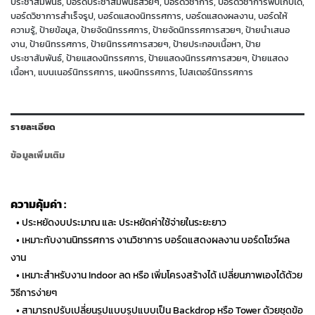
ประชาสัมพันธ์
,
บอร์ดประชาสัมพันธ์สวยๆ
,
บอร์ดวิชาการ
,
บอร์ดวิชาการพับเก็บได้
,
บอร์ดวิชาการสำเร็จรูป
,
บอร์ดแสดงนิทรรศการ
,
บอร์ดแสดงผลงาน
,
บอร์ดให้
ความรู้
,
ป้ายข้อมูล
,
ป้ายจัดนิทรรศการ
,
ป้ายจัดนิทรรศการสวยๆ
,
ป้ายนำเสนอ
งาน
,
ป้ายนิทรรศการ
,
ป้ายนิทรรศการสวยๆ
,
ป้ายประกอบเนื้อหา
,
ป้าย
ประชาสัมพันธ์
,
ป้ายแสดงนิทรรศการ
,
ป้ายแสดงนิทรรศการสวยๆ
,
ป้ายแสดง
เนื้อหา
,
แบนเนอร์นิทรรศการ
,
แผงนิทรรศการ
,
โปสเตอร์นิทรรศการ
รายละเอียด
ข้อมูลเพิ่มเติม
ความคุ้มค่า :
…
• ประหยัดงบประมาณ และ ประหยัดค่าใช้จ่ายในระยะยาว
…
• เหมาะกับงานนิทรรศการ งานวิชาการ บอร์ดแสดงผลงาน บอร์ดโชว์ผล
งาน
…
• เหมาะสำหรับงาน Indoor ลด หรือ เพิ่มโครงสร้างได้ เปลี่ยนภาพเองได้ด้วย
วิธีการง่ายๆ
…
• สามารถปรับเปลี่ยนรูปแบบรูปแบบเป็น Backdrop หรือ Tower ด้วยชุดข้อ