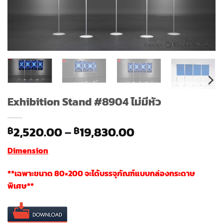
Exhibition Stand #8904 ไม่มีหัว
Price
2,520.00
–
19,830.00
฿
฿
range:
Dimension
฿2,520.00
through
**เฉพาะขนาด 80×200 จะได้บรรจุภัณฑ์แบบกล่องกระดาษ
฿19,830.00
พิเศษ**