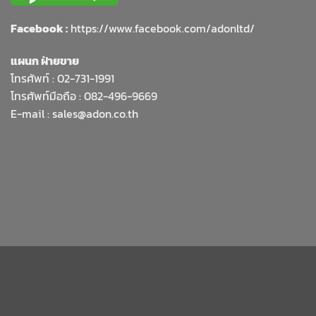
Facebook :
https://www.facebook.com/adonltd/
แผนก ฝ่ายขาย
โทรศัพท์ :
02-731-1991
โทรศัพท์มือถือ : 082-496-9669
E-mail :
sales@adon.co.th