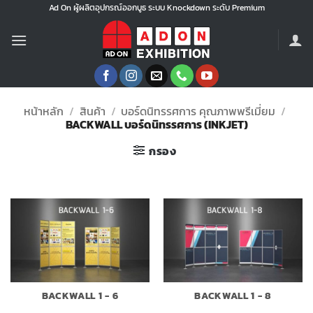
ข้าม
Ad On ผู้ผลิตอุปกรณ์ออกบูธ ระบบ Knockdown ระดับ Premium
ไป
ยัง
เนื้อหา
หน้าหลัก
/
สินค้า
/
บอร์ดนิทรรศการ คุณภาพพรีเมี่ยม
/
BACKWALL บอร์ดนิทรรศการ (INKJET)
กรอง
BACKWALL 1 - 6
BACKWALL 1 - 8