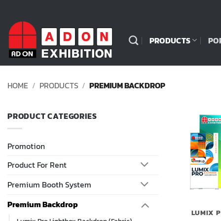
Skip
to
content
PRODUCTS
PO
HOME
/
PRODUCTS
/
PREMIUM BACKDROP
PRODUCT CATEGORIES
Promotion
Product For Rent
Premium Booth System
Premium Backdrop
LUMIX 
Lumix Pro Lightbox Backdrop (Fabric)