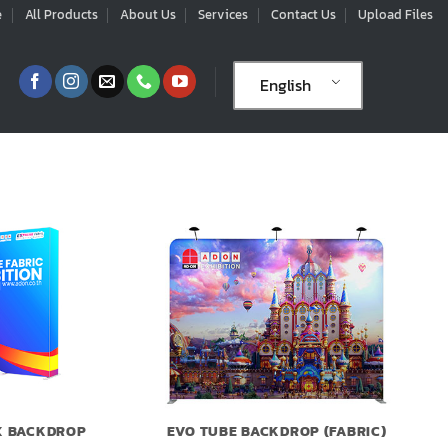
e
All Products
About Us
Services
Contact Us
Upload Files
English
X BACKDROP
EVO TUBE BACKDROP (FABRIC)